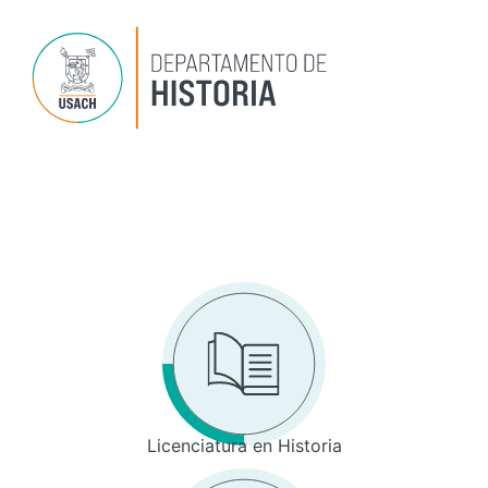
Ir
al
contenido
Dep
P
Inv
Licenciatura en Historia