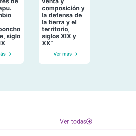
res de
venta y
apu.
composición y
mbio
la defensa de
la tierra y el
poncho
territorio,
, siglo
siglos XIX y
IX
XX”
más →
Ver más →
Ver todas