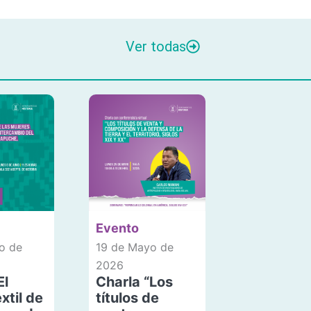
Ver todas
Evento
o de
19 de Mayo de
2026
El
Charla “Los
xtil de
títulos de