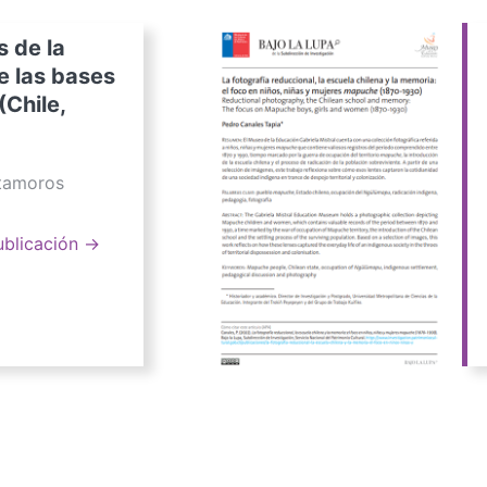
s de la
e las bases
(Chile,
atamoros
ublicación →