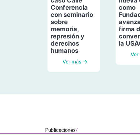
caso Calle
nueva 
Conferencia
como
con seminario
Fundac
sobre
avanza
memoria,
firma 
represión y
conven
derechos
la US
humanos
Ver
Ver más →
Publicaciones
/