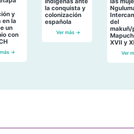
etapa
indígenas ante
las muje
la conquista y
Ngulum
ión y
colonización
Interca
 en la
española
del
de un
makuñ/
Ver más →
io con
Mapuche
ACH
XVII y X
 más →
Ver 