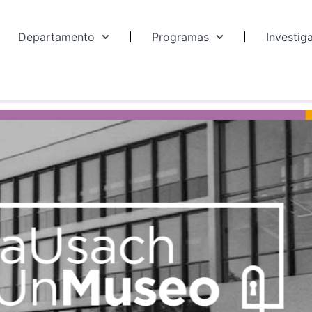
Departamento
Programas
Investig