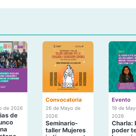
Convocatoria
Evento
io de 2026
26 de Mayo de
19 de May
ias de
2026
2026
unco
Seminario-
Charla: 
una
taller Mujeres
poder te