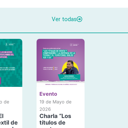
Ver todas
Evento
o de
19 de Mayo de
2026
El
Charla “Los
xtil de
títulos de