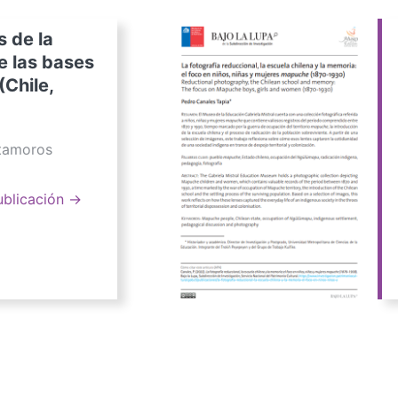
s de la
e las bases
(Chile,
atamoros
ublicación →