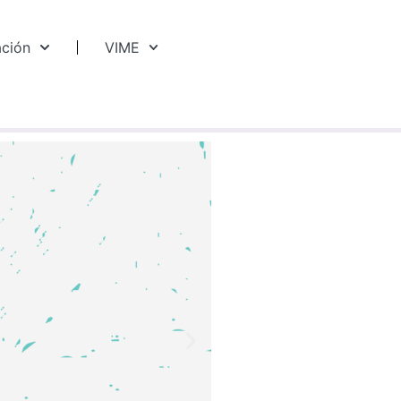
ación
VIME