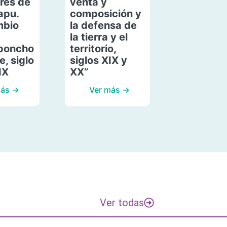
res de
venta y
apu.
composición y
mbio
la defensa de
la tierra y el
poncho
territorio,
, siglo
siglos XIX y
IX
XX”
más →
Ver más →
Ver todas