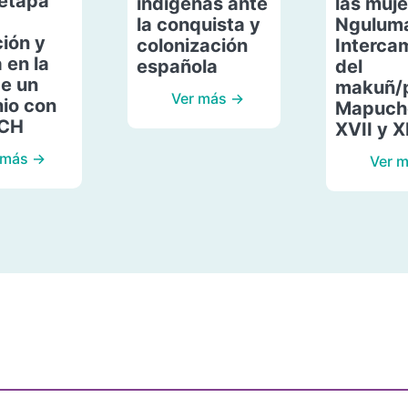
etapa
indígenas ante
las muje
la conquista y
Ngulum
ión y
colonización
Interca
 en la
española
del
de un
makuñ/
Ver más →
io con
Mapuche
ACH
XVII y X
 más →
Ver 