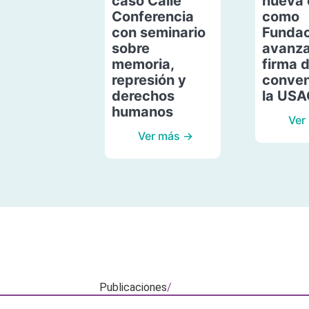
caso Calle
nueva 
Conferencia
como
con seminario
Fundac
sobre
avanza
memoria,
firma 
represión y
conven
derechos
la US
humanos
Ver
Ver más →
Publicaciones
/