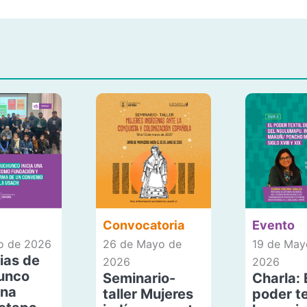
Convocatoria
Evento
io de 2026
26 de Mayo de
19 de May
ias de
2026
2026
unco
Seminario-
Charla: 
una
taller Mujeres
poder te