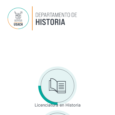
Ir
al
contenido
Dep
P
Inv
Licenciatura en Historia