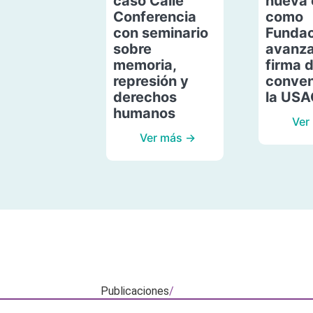
caso Calle
nueva 
Conferencia
como
con seminario
Fundac
sobre
avanza
memoria,
firma 
represión y
conven
derechos
la US
humanos
Ver
Ver más →
Publicaciones
/