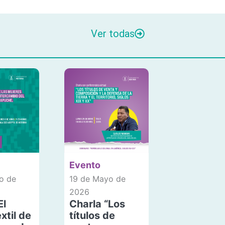
Ver todas
Evento
o de
19 de Mayo de
2026
El
Charla “Los
xtil de
títulos de