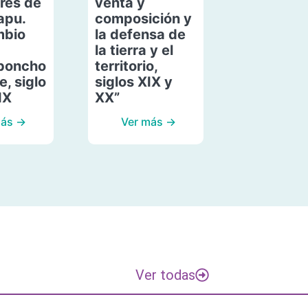
res de
venta y
apu.
composición y
mbio
la defensa de
la tierra y el
poncho
territorio,
, siglo
siglos XIX y
IX
XX”
más →
Ver más →
Ver todas