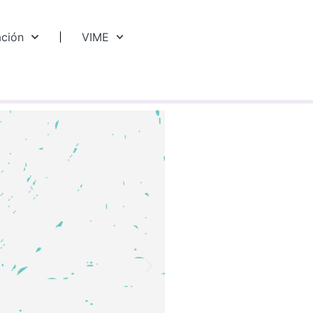
ación
VIME