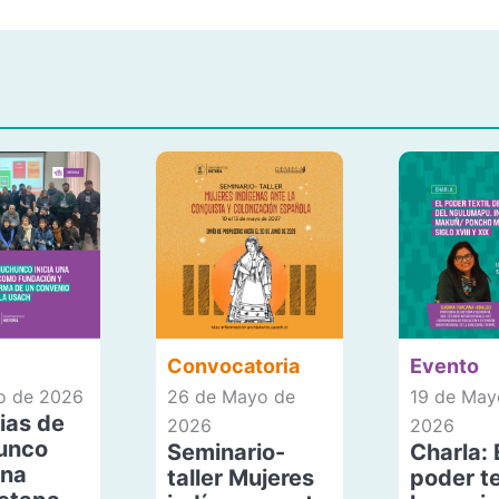
Convocatoria
Evento
io de 2026
26 de Mayo de
19 de May
ias de
2026
2026
unco
Seminario-
Charla: 
una
taller Mujeres
poder te