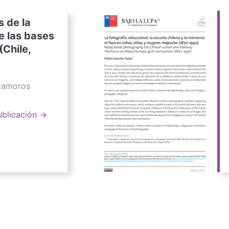
s de la
e las bases
(Chile,
atamoros
ublicación →