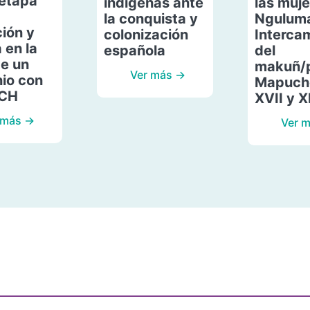
etapa
indígenas ante
las muje
la conquista y
Ngulum
ión y
colonización
Interca
 en la
española
del
de un
makuñ/
Ver más →
io con
Mapuche
ACH
XVII y X
 más →
Ver 