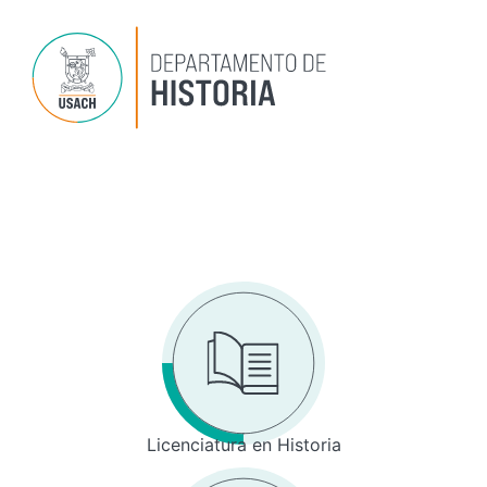
Ir
al
contenido
Dep
P
Inv
Licenciatura en Historia