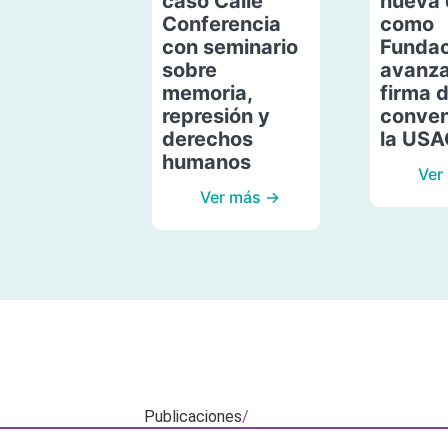
caso Calle
nueva 
Conferencia
como
con seminario
Fundac
sobre
avanza
memoria,
firma 
represión y
conven
derechos
la US
humanos
Ver
Ver más →
Publicaciones
/