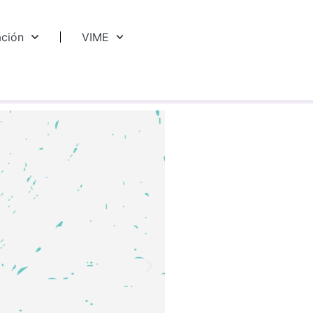
ación
VIME