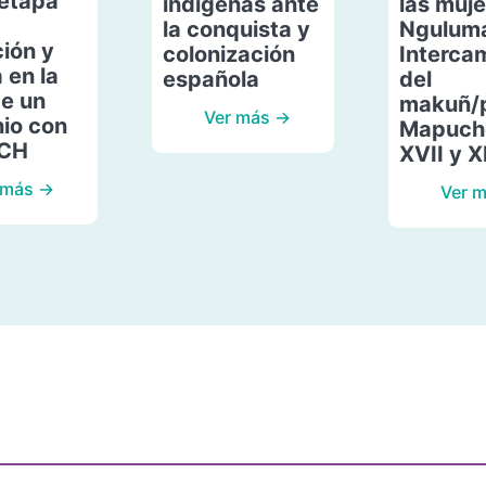
etapa
indígenas ante
las muje
la conquista y
Ngulum
ión y
colonización
Interca
 en la
española
del
de un
makuñ/
Ver más →
io con
Mapuche
ACH
XVII y X
 más →
Ver 