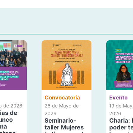
Convocatoria
Evento
io de 2026
26 de Mayo de
19 de May
ias de
2026
2026
unco
Seminario-
Charla: 
una
taller Mujeres
poder te