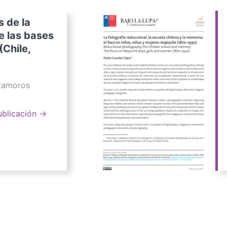
s de la
e las bases
(Chile,
atamoros
ublicación →