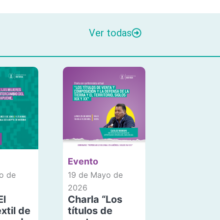
Ver todas
Evento
o de
19 de Mayo de
2026
El
Charla “Los
xtil de
títulos de