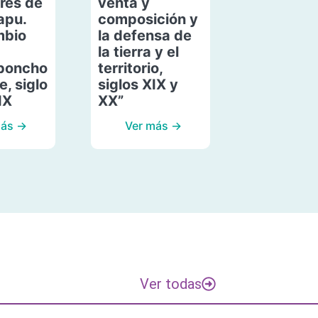
res de
venta y
apu.
composición y
mbio
la defensa de
la tierra y el
poncho
territorio,
, siglo
siglos XIX y
IX
XX”
más →
Ver más →
Ver todas