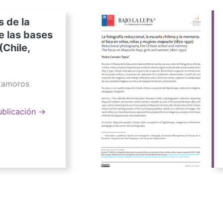
s de la
e las bases
(Chile,
atamoros
ublicación →