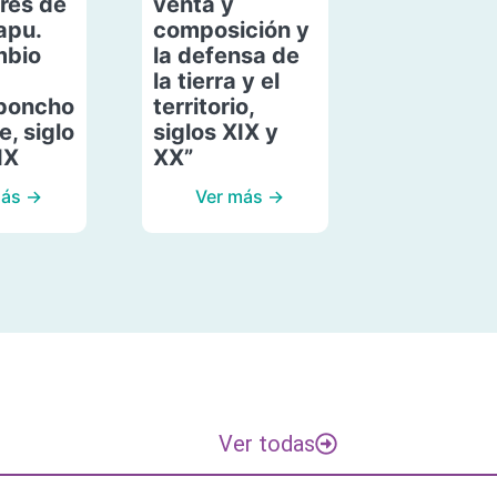
res de
venta y
apu.
composición y
mbio
la defensa de
la tierra y el
poncho
territorio,
, siglo
siglos XIX y
IX
XX”
más →
Ver más →
Ver todas