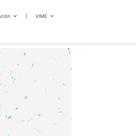
ación
VIME