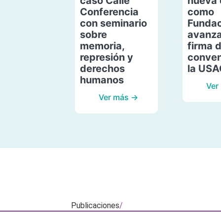
caso Calle
nueva 
Conferencia
como
con seminario
Fundac
sobre
avanza
memoria,
firma 
represión y
conven
derechos
la US
humanos
Ver
Ver más →
Publicaciones
/