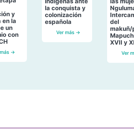
etapa
indígenas ante
las muje
la conquista y
Ngulum
ión y
colonización
Interca
 en la
española
del
de un
makuñ/
Ver más →
io con
Mapuche
ACH
XVII y X
 más →
Ver 