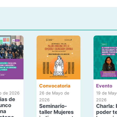
Convocatoria
Evento
io de 2026
26 de Mayo de
19 de May
ias de
2026
2026
unco
Seminario-
Charla: 
una
taller Mujeres
poder te