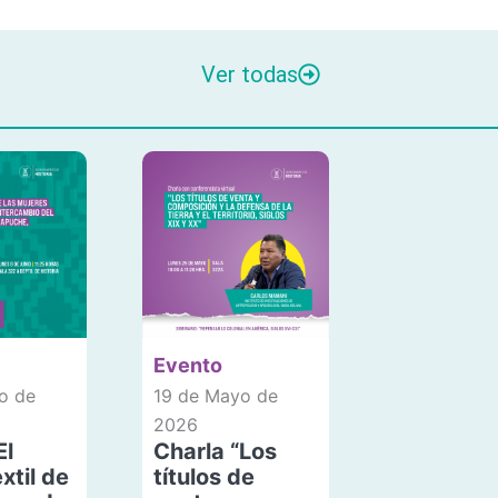
Ver todas
Evento
o de
19 de Mayo de
2026
El
Charla “Los
xtil de
títulos de