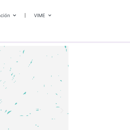
ación
VIME