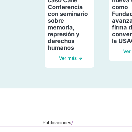
caso Calle
nueva 
Conferencia
como
con seminario
Fundac
sobre
avanza
memoria,
firma 
represión y
conven
derechos
la US
humanos
Ver
Ver más →
Publicaciones
/