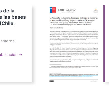
s de la
e las bases
(Chile,
atamoros
ublicación →