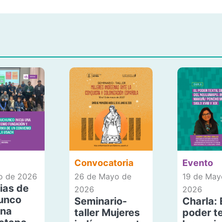
Convocatoria
Evento
io de 2026
26 de Mayo de
19 de May
ias de
2026
2026
unco
Seminario-
Charla: 
una
taller Mujeres
poder te