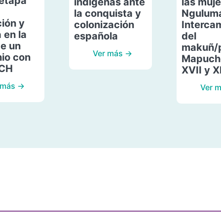
etapa
indígenas ante
las muje
la conquista y
Ngulum
ión y
colonización
Interca
 en la
española
del
de un
makuñ/
Ver más →
io con
Mapuche
ACH
XVII y X
 más →
Ver 