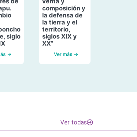
res de
venta y
apu.
composición y
mbio
la defensa de
la tierra y el
poncho
territorio,
, siglo
siglos XIX y
IX
XX”
más →
Ver más →
Ver todas