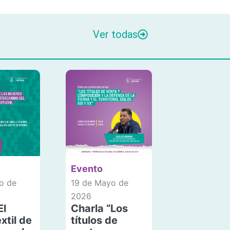
Ver todas
Evento
o de
19 de Mayo de
2026
El
Charla “Los
xtil de
títulos de