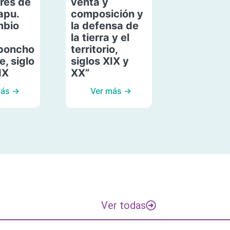
res de
venta y
apu.
composición y
mbio
la defensa de
la tierra y el
poncho
territorio,
, siglo
siglos XIX y
IX
XX”
más →
Ver más →
Ver todas