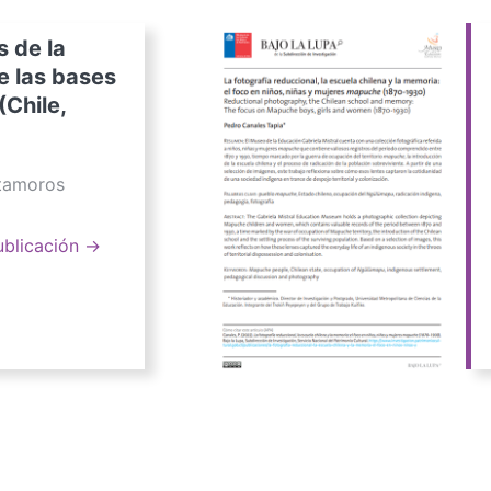
s de la
e las bases
(Chile,
atamoros
ublicación →