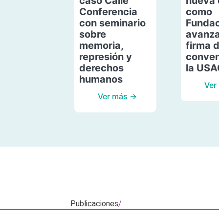
caso Calle
nueva 
Conferencia
como
con seminario
Fundac
sobre
avanza
memoria,
firma 
represión y
conven
derechos
la US
humanos
Ver
Ver más →
Publicaciones
/