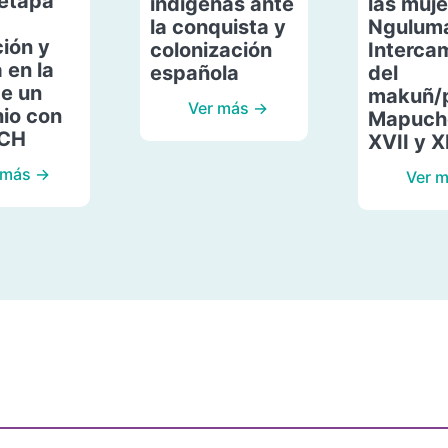
etapa
indígenas ante
las muje
la conquista y
Ngulum
ión y
colonización
Interca
 en la
española
del
de un
makuñ/
Ver más →
io con
Mapuche
ACH
XVII y X
 más →
Ver 