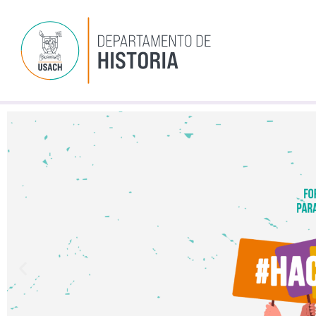
Ir
al
contenido