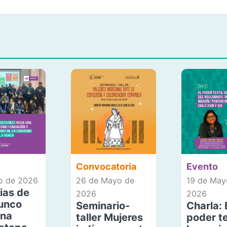
Convocatoria
Evento
io de 2026
26 de Mayo de
19 de May
ias de
2026
2026
unco
Seminario-
Charla: 
una
taller Mujeres
poder te