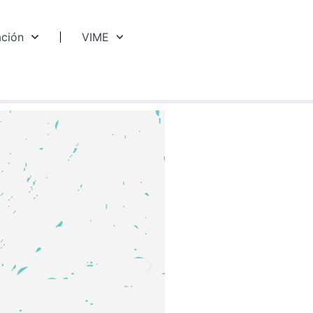
ación
VIME