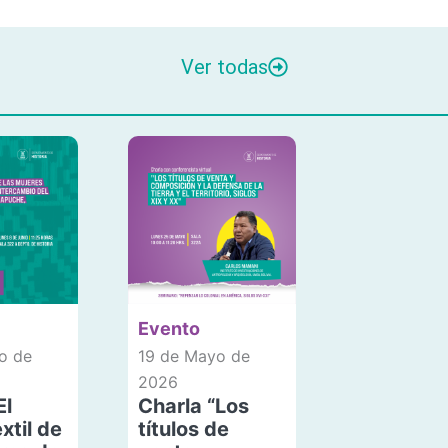
Ver todas
Evento
o de
19 de Mayo de
2026
El
Charla “Los
xtil de
títulos de