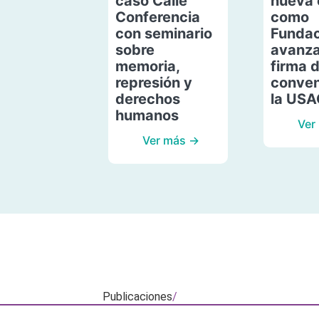
caso Calle
nueva 
Conferencia
como
con seminario
Fundac
sobre
avanza
memoria,
firma 
represión y
conven
derechos
la US
humanos
Ver
Ver más →
Publicaciones
/