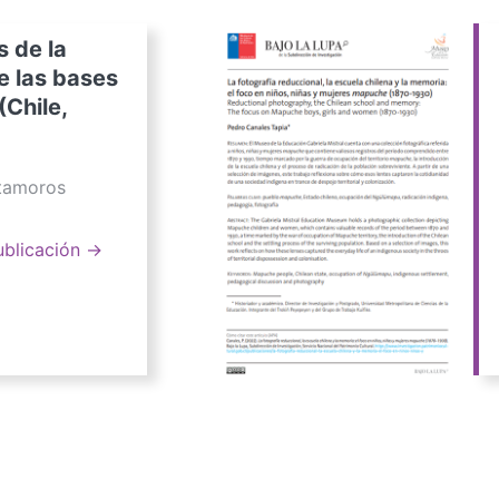
s de la
e las bases
(Chile,
atamoros
ublicación →