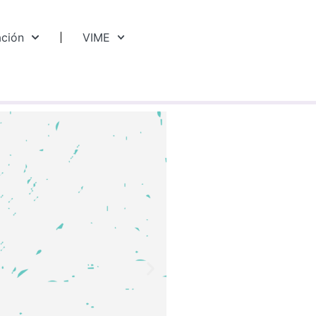
ación
VIME