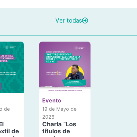
Ver todas
Evento
o de
19 de Mayo de
2026
El
Charla “Los
xtil de
títulos de