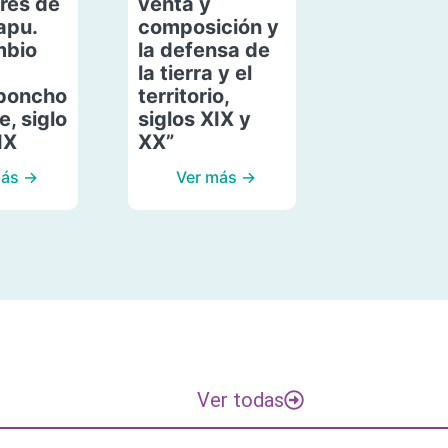
res de
venta y
apu.
composición y
mbio
la defensa de
la tierra y el
poncho
territorio,
, siglo
siglos XIX y
IX
XX”
más →
Ver más →
Ver todas