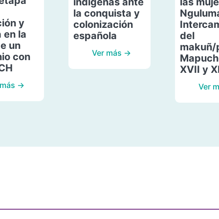
etapa
indígenas ante
las muje
la conquista y
Ngulum
ión y
colonización
Interca
 en la
española
del
de un
makuñ/
Ver más →
io con
Mapuche
ACH
XVII y X
 más →
Ver 