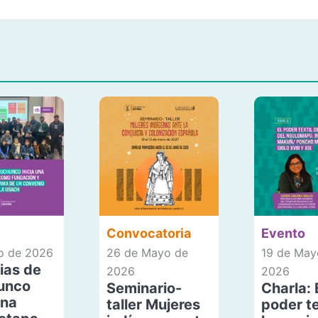
Convocatoria
Evento
io de 2026
26 de Mayo de
19 de May
ias de
2026
2026
unco
Seminario-
Charla: 
una
taller Mujeres
poder te