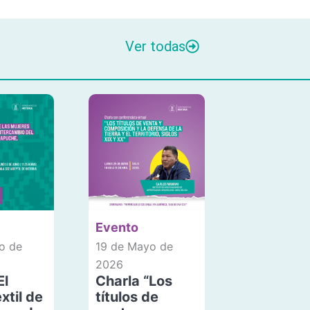
Ver todas
Evento
o de
19 de Mayo de
2026
El
Charla “Los
xtil de
títulos de