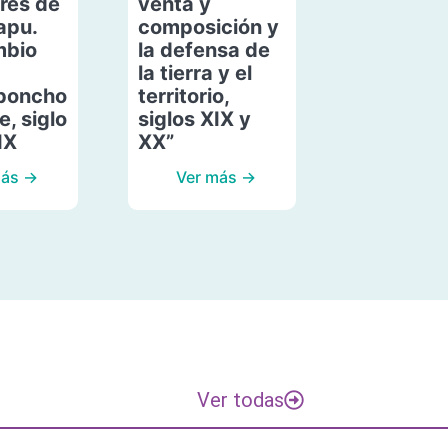
res de
venta y
apu.
composición y
mbio
la defensa de
la tierra y el
poncho
territorio,
, siglo
siglos XIX y
IX
XX”
más →
Ver más →
Ver todas