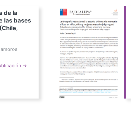
s de la
e las bases
(Chile,
atamoros
ublicación →