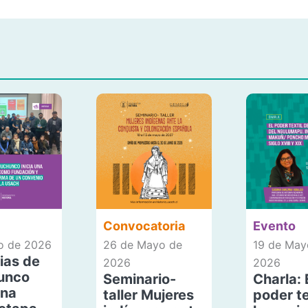
Convocatoria
Evento
io de 2026
26 de Mayo de
19 de May
ias de
2026
2026
unco
Seminario-
Charla: 
una
taller Mujeres
poder te