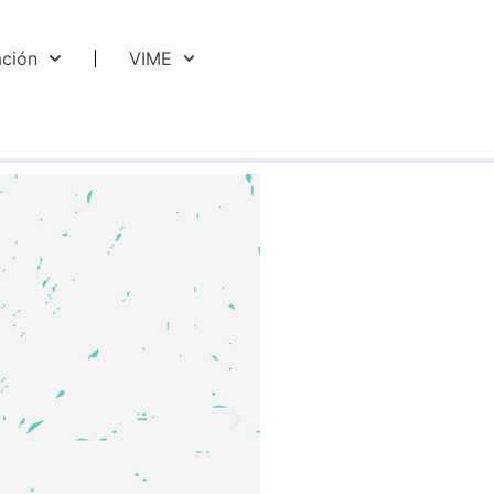
ación
VIME