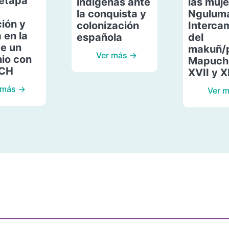
etapa
indígenas ante
las muje
la conquista y
Ngulum
ión y
colonización
Interca
 en la
española
del
de un
makuñ/
Ver más →
io con
Mapuche
ACH
XVII y X
 más →
Ver 