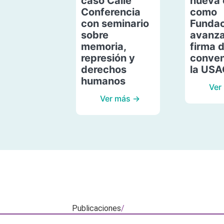
caso Calle
nueva 
Conferencia
como
con seminario
Fundac
sobre
avanza
memoria,
firma 
represión y
conven
derechos
la US
humanos
Ver
Ver más →
Publicaciones
/