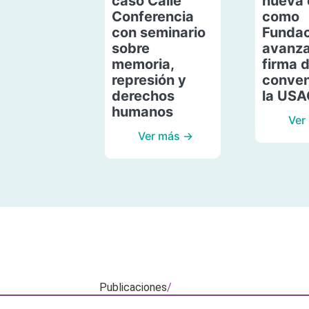
caso Calle
nueva 
Conferencia
como
con seminario
Fundac
sobre
avanza
memoria,
firma 
represión y
conven
derechos
la US
humanos
Ver
Ver más →
Publicaciones
/