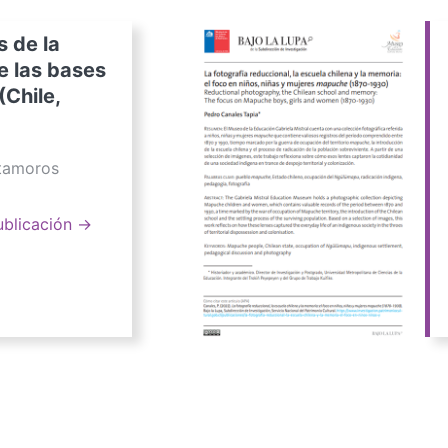
s de la
e las bases
(Chile,
atamoros
ublicación →