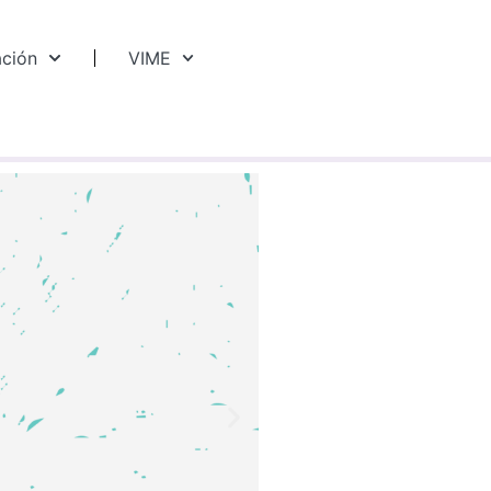
ación
VIME