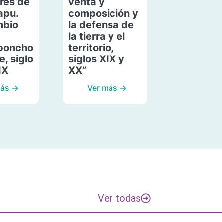
res de
venta y
apu.
composición y
mbio
la defensa de
la tierra y el
poncho
territorio,
, siglo
siglos XIX y
IX
XX”
más →
Ver más →
Ver todas