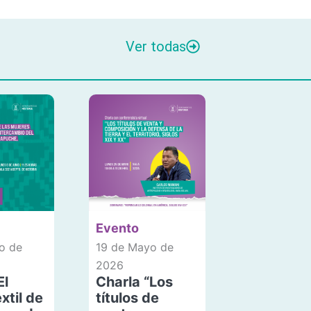
Ver todas
Evento
o de
19 de Mayo de
2026
El
Charla “Los
xtil de
títulos de