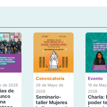
Convocatoria
Evento
io de 2026
26 de Mayo de
19 de May
ias de
2026
2026
unco
Seminario-
Charla: 
una
taller Mujeres
poder te