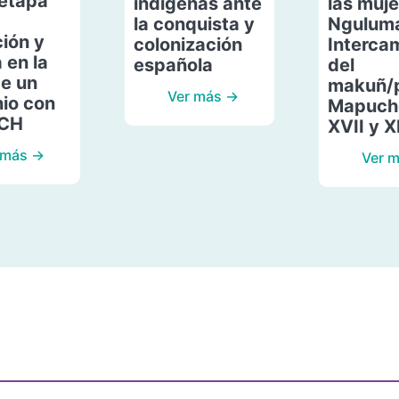
etapa
indígenas ante
las muje
la conquista y
Ngulum
ión y
colonización
Interca
 en la
española
del
de un
makuñ/
Ver más →
io con
Mapuche
ACH
XVII y X
 más →
Ver 