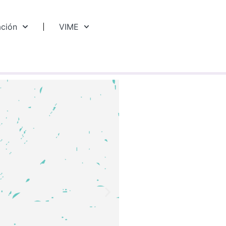
ación
VIME