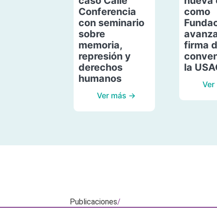
caso Calle
nueva 
Conferencia
como
con seminario
Fundac
sobre
avanza
memoria,
firma 
represión y
conven
derechos
la US
humanos
Ver
Ver más →
Publicaciones
/