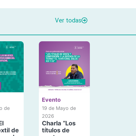
Ver todas
Evento
o de
19 de Mayo de
2026
El
Charla “Los
xtil de
títulos de