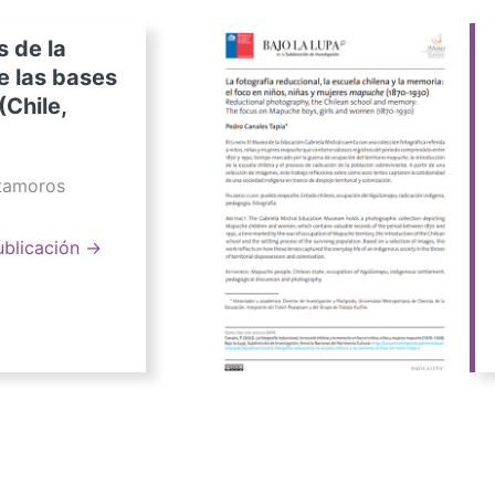
s de la
e las bases
(Chile,
atamoros
ublicación →