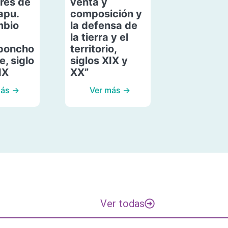
res de
venta y
apu.
composición y
mbio
la defensa de
la tierra y el
poncho
territorio,
, siglo
siglos XIX y
IX
XX”
más →
Ver más →
Ver todas