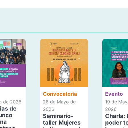
Convocatoria
Evento
io de 2026
26 de Mayo de
19 de May
ias de
2026
2026
unco
Seminario-
Charla: 
una
taller Mujeres
poder te