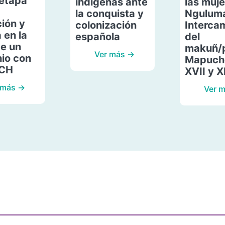
etapa
indígenas ante
las muje
la conquista y
Ngulum
ión y
colonización
Interca
 en la
española
del
de un
makuñ/
Ver más →
io con
Mapuche
ACH
XVII y X
 más →
Ver 