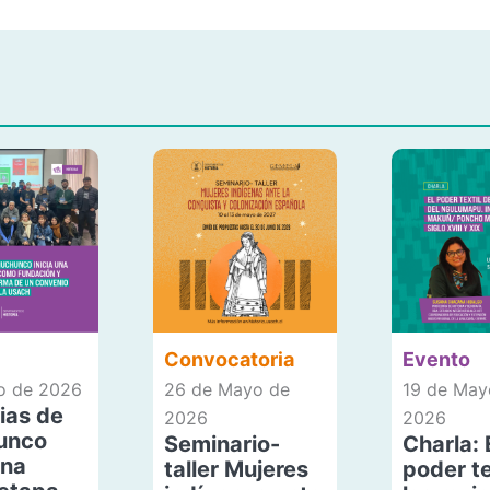
Convocatoria
Evento
io de 2026
26 de Mayo de
19 de May
ias de
2026
2026
unco
Seminario-
Charla: 
una
taller Mujeres
poder te