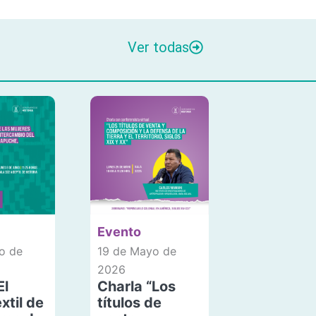
Ver todas
Evento
o de
19 de Mayo de
2026
El
Charla “Los
xtil de
títulos de