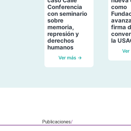
caso Calle
nueva 
Conferencia
como
con seminario
Fundac
sobre
avanza
memoria,
firma 
represión y
conven
derechos
la US
humanos
Ver
Ver más →
Publicaciones
/