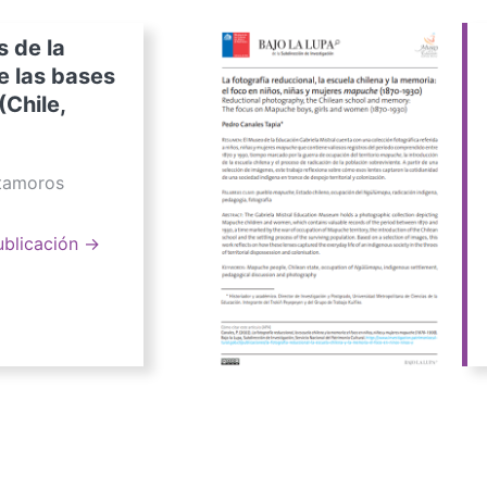
s de la
e las bases
(Chile,
atamoros
ublicación →