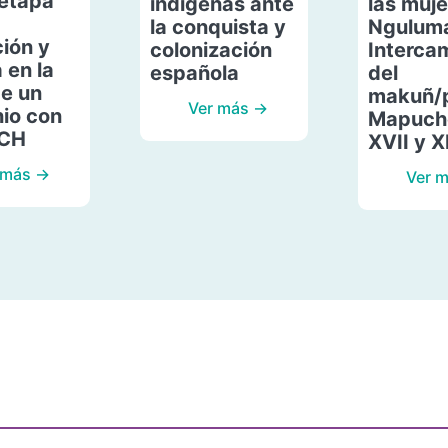
etapa
indígenas ante
las muje
la conquista y
Ngulum
ión y
colonización
Interca
 en la
española
del
de un
makuñ/
Ver más →
io con
Mapuche
ACH
XVII y X
 más →
Ver 