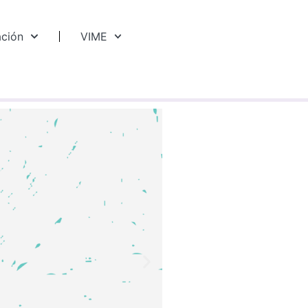
ación
VIME