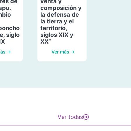
res de
venta y
apu.
composición y
mbio
la defensa de
la tierra y el
poncho
territorio,
, siglo
siglos XIX y
IX
XX”
más →
Ver más →
Ver todas