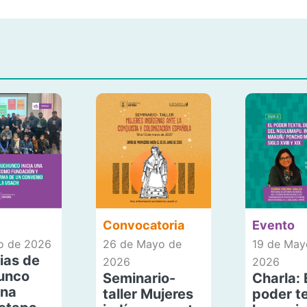
Convocatoria
Evento
io de 2026
26 de Mayo de
19 de May
ias de
2026
2026
unco
Seminario-
Charla: 
una
taller Mujeres
poder te