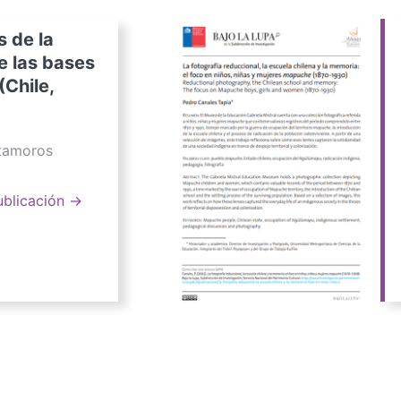
s de la
e las bases
(Chile,
atamoros
ublicación →