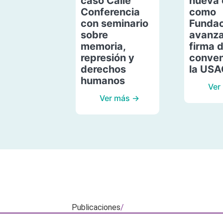
caso Calle
nueva 
Conferencia
como
con seminario
Fundac
sobre
avanza
memoria,
firma 
represión y
conven
derechos
la US
humanos
Ver
Ver más →
Publicaciones
/