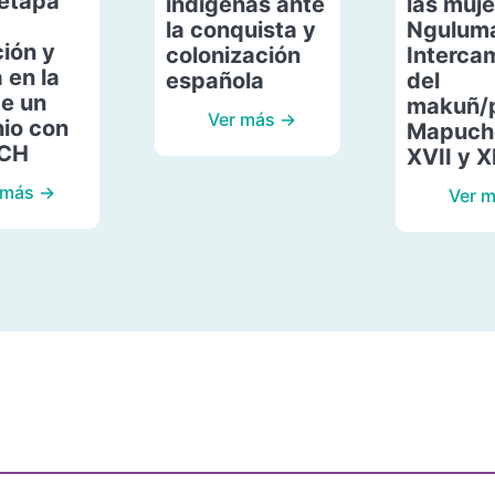
etapa
indígenas ante
las muje
la conquista y
Ngulum
ión y
colonización
Interca
 en la
española
del
de un
makuñ/
Ver más →
io con
Mapuche
ACH
XVII y X
 más →
Ver 