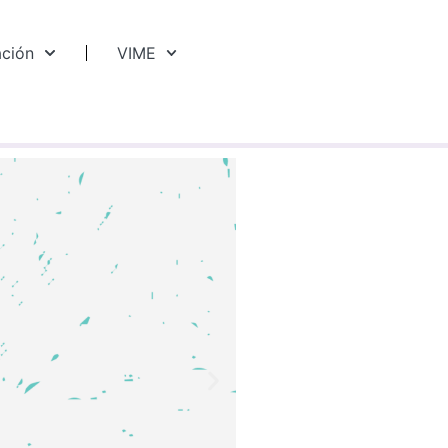
ación
VIME