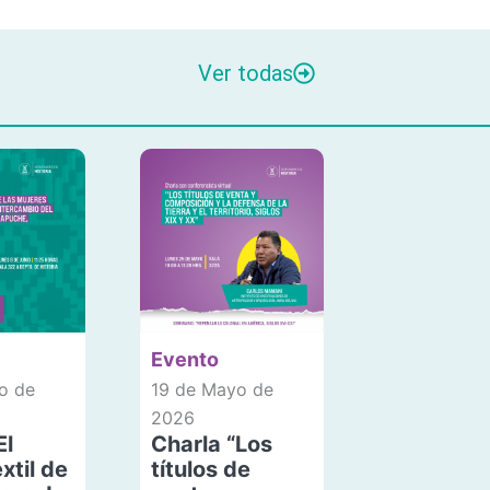
Ver todas
Evento
o de
19 de Mayo de
2026
El
Charla “Los
xtil de
títulos de