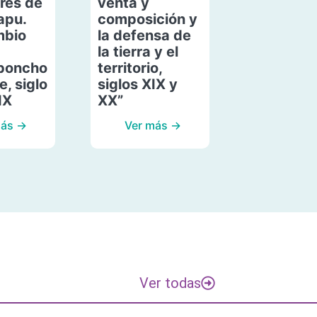
res de
venta y
apu.
composición y
mbio
la defensa de
la tierra y el
poncho
territorio,
, siglo
siglos XIX y
IX
XX”
más →
Ver más →
Ver todas