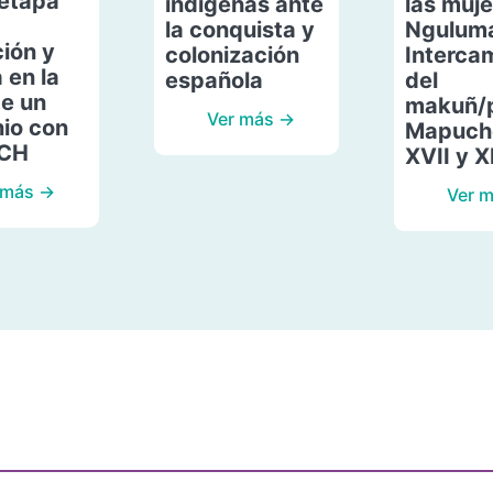
etapa
indígenas ante
las muje
la conquista y
Ngulum
ión y
colonización
Interca
 en la
española
del
de un
makuñ/
Ver más →
io con
Mapuche
ACH
XVII y X
 más →
Ver 