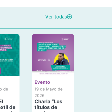
Ver todas
Evento
o de
19 de Mayo de
2026
El
Charla “Los
xtil de
títulos de