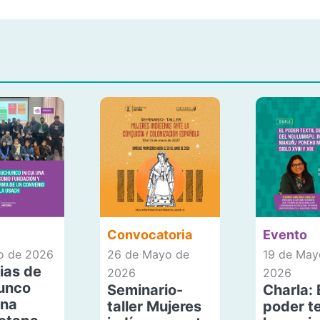
Convocatoria
Evento
io de 2026
26 de Mayo de
19 de May
ias de
2026
2026
unco
Seminario-
Charla: 
una
taller Mujeres
poder te