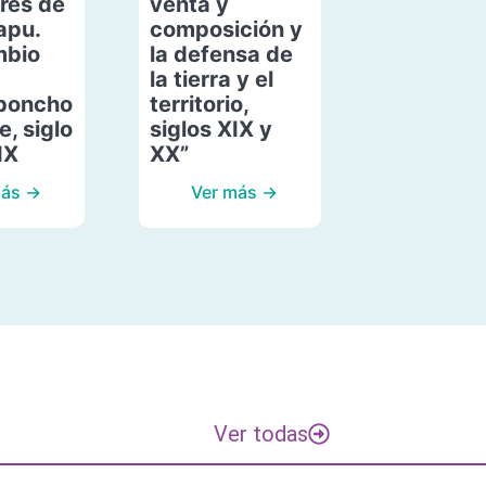
res de
venta y
apu.
composición y
mbio
la defensa de
la tierra y el
poncho
territorio,
, siglo
siglos XIX y
IX
XX”
más →
Ver más →
Ver todas