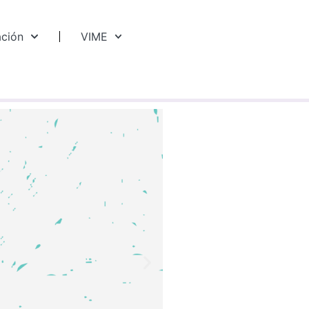
ación
VIME