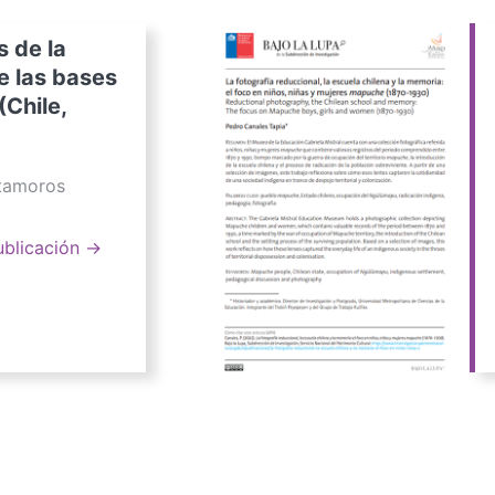
s de la
e las bases
(Chile,
atamoros
ublicación →