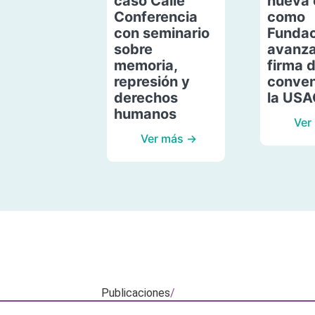
caso Calle
nueva 
Conferencia
como
con seminario
Fundac
sobre
avanza
memoria,
firma 
represión y
conven
derechos
la US
humanos
Ver
Ver más →
Publicaciones
/