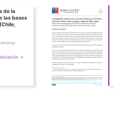
s de la
e las bases
(Chile,
atamoros
ublicación →