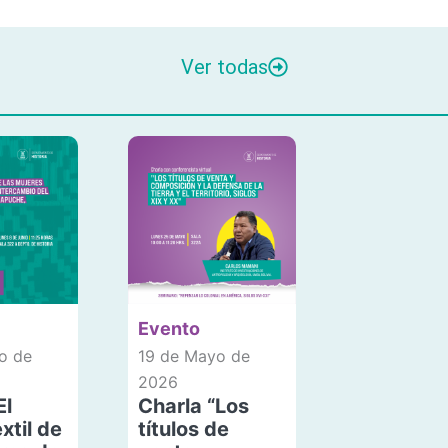
Ver todas
Evento
o de
19 de Mayo de
2026
El
Charla “Los
xtil de
títulos de