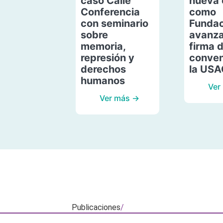
caso Calle
nueva 
Conferencia
como
con seminario
Fundac
sobre
avanza
memoria,
firma 
represión y
conven
derechos
la US
humanos
Ver
Ver más →
Publicaciones
/