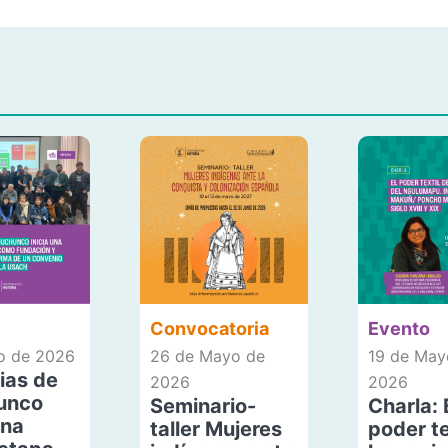
Convocatoria
Evento
io de 2026
26 de Mayo de
19 de May
ias de
2026
2026
unco
Seminario-
Charla: 
una
taller Mujeres
poder te