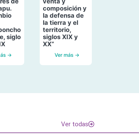
res de
venta y
apu.
composición y
mbio
la defensa de
la tierra y el
poncho
territorio,
, siglo
siglos XIX y
IX
XX”
más →
Ver más →
Ver todas