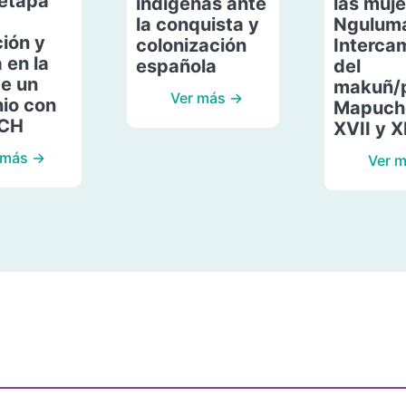
etapa
indígenas ante
las muje
la conquista y
Ngulum
ión y
colonización
Interca
 en la
española
del
de un
makuñ/
Ver más →
io con
Mapuche
ACH
XVII y X
 más →
Ver 