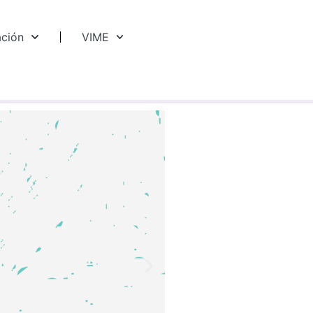
ación
VIME