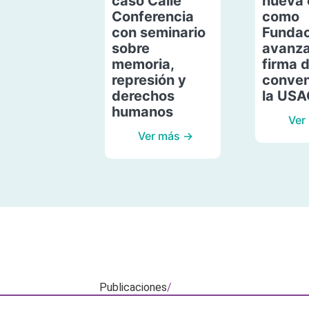
caso Calle
nueva 
Conferencia
como
con seminario
Fundac
sobre
avanza
memoria,
firma 
represión y
conven
derechos
la US
humanos
Ver
Ver más →
Publicaciones
/