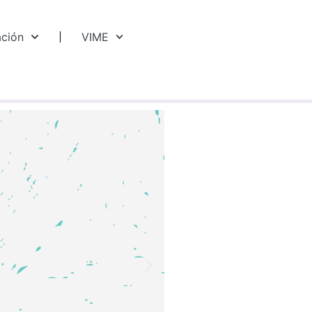
ación
VIME