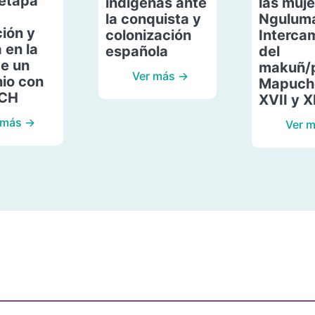
etapa
indígenas ante
las muje
la conquista y
Ngulum
ión y
colonización
Interca
 en la
española
del
de un
makuñ/
Ver más →
io con
Mapuche
ACH
XVII y X
 más →
Ver 