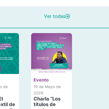
Ver todas
Evento
o de
19 de Mayo de
2026
El
Charla “Los
xtil de
títulos de