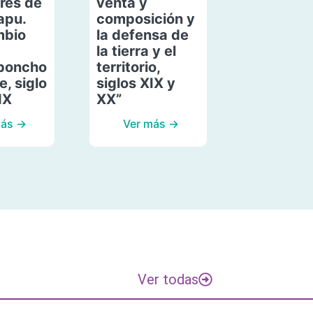
res de
venta y
apu.
composición y
mbio
la defensa de
la tierra y el
poncho
territorio,
, siglo
siglos XIX y
IX
XX”
más →
Ver más →
Ver todas