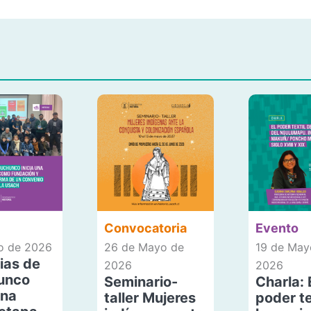
Convocatoria
Evento
io de 2026
26 de Mayo de
19 de May
ias de
2026
2026
unco
Seminario-
Charla: 
una
taller Mujeres
poder te