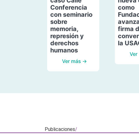
caso Calle
nueva 
Conferencia
como
con seminario
Fundac
sobre
avanza
memoria,
firma 
represión y
conven
derechos
la US
humanos
Ver
Ver más →
Publicaciones
/