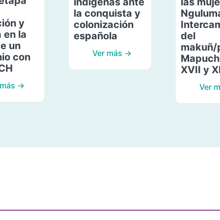
etapa
indígenas ante
las muje
la conquista y
Ngulum
ión y
colonización
Interca
 en la
española
del
de un
makuñ/
Ver más →
io con
Mapuche
ACH
XVII y X
 más →
Ver 