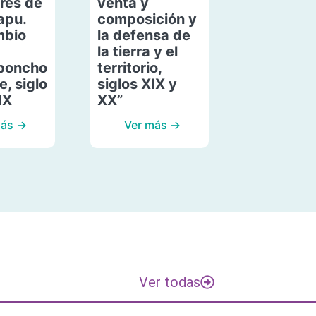
res de
venta y
apu.
composición y
mbio
la defensa de
la tierra y el
poncho
territorio,
, siglo
siglos XIX y
IX
XX”
más →
Ver más →
Ver todas