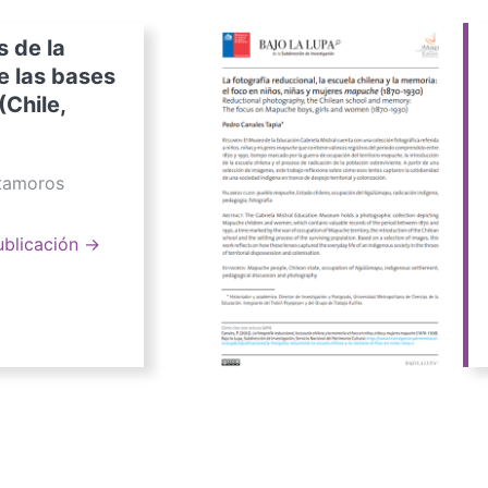
s de la
e las bases
(Chile,
atamoros
ublicación →