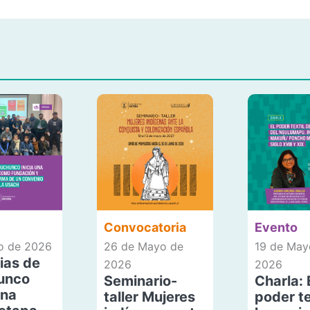
Convocatoria
Evento
io de 2026
26 de Mayo de
19 de May
ias de
2026
2026
unco
Seminario-
Charla: 
una
taller Mujeres
poder te