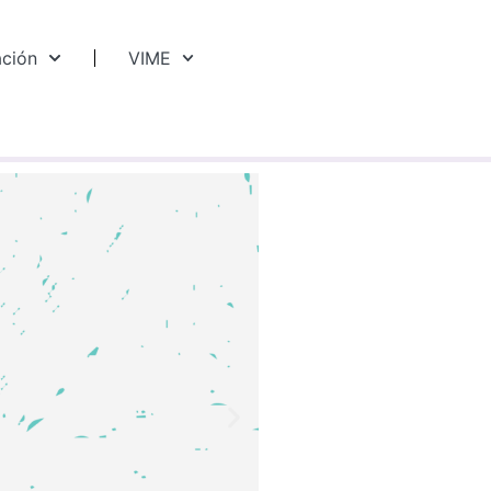
ación
VIME