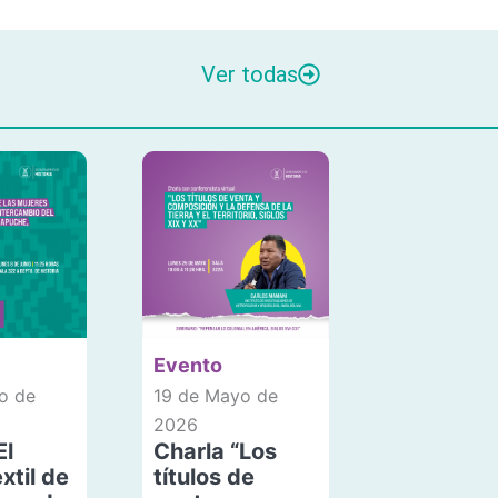
Ver todas
Evento
o de
19 de Mayo de
2026
El
Charla “Los
xtil de
títulos de