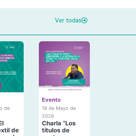
Ver todas
Evento
o de
19 de Mayo de
2026
El
Charla “Los
xtil de
títulos de