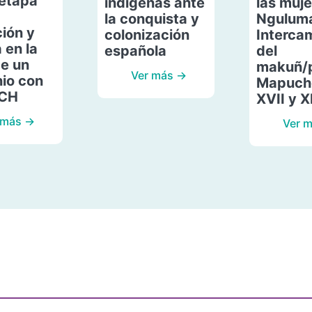
etapa
indígenas ante
las muje
la conquista y
Ngulum
ión y
colonización
Interca
 en la
española
del
de un
makuñ/
Ver más →
io con
Mapuche
ACH
XVII y X
 más →
Ver 