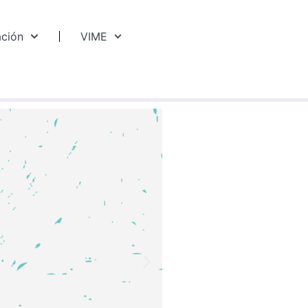
ación
VIME