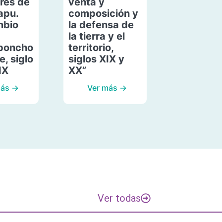
res de
venta y
apu.
composición y
mbio
la defensa de
la tierra y el
poncho
territorio,
, siglo
siglos XIX y
IX
XX”
más →
Ver más →
Ver todas