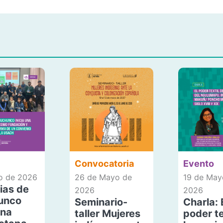
Convocatoria
Evento
io de 2026
26 de Mayo de
19 de May
ias de
2026
2026
unco
Seminario-
Charla: 
una
taller Mujeres
poder te