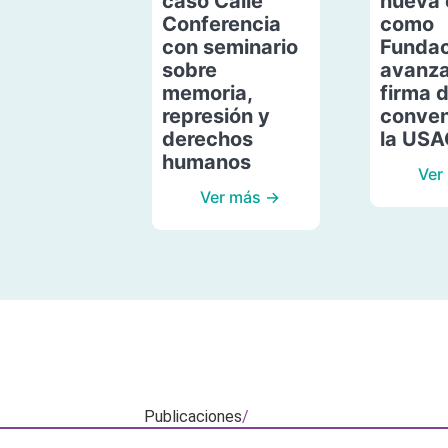
caso Calle
nueva 
Conferencia
como
con seminario
Fundac
sobre
avanza
memoria,
firma 
represión y
conven
derechos
la US
humanos
Ver
Ver más →
Publicaciones
/