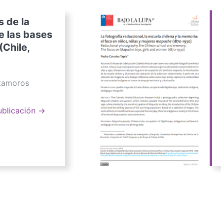
s de la
e las bases
(Chile,
atamoros
ublicación →