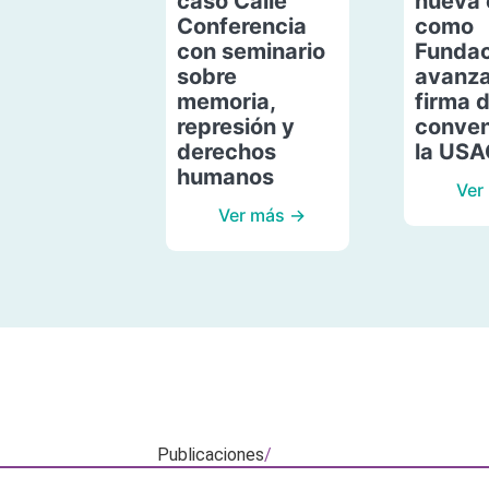
caso Calle
nueva 
Conferencia
como
con seminario
Fundac
sobre
avanza
memoria,
firma 
represión y
conven
derechos
la US
humanos
Ver
Ver más →
Publicaciones
/