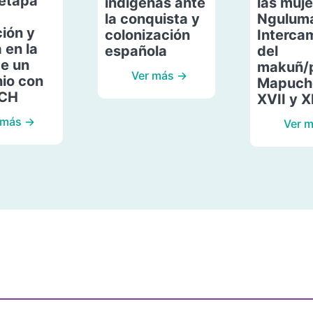
etapa
indígenas ante
las muje
la conquista y
Ngulum
ión y
colonización
Interca
 en la
española
del
de un
makuñ/
Ver más →
io con
Mapuche
ACH
XVII y X
 más →
Ver 