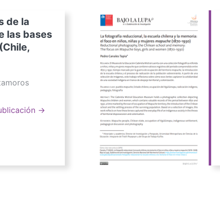
s de la
e las bases
(Chile,
atamoros
ublicación →