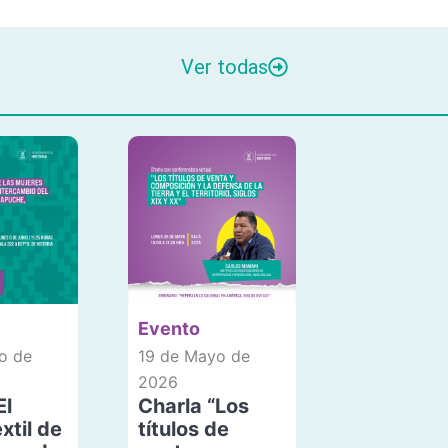
Ver todas
Evento
o de
19 de Mayo de
2026
El
Charla “Los
xtil de
títulos de