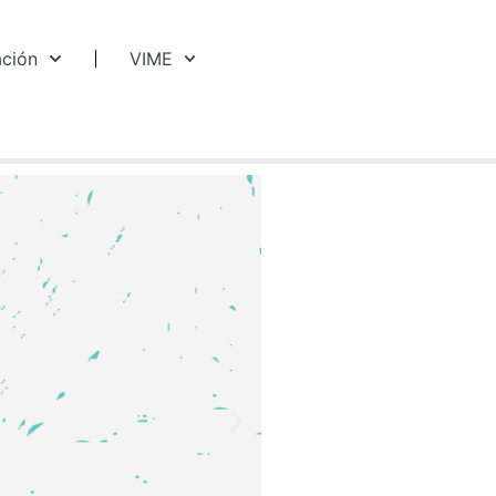
ación
VIME