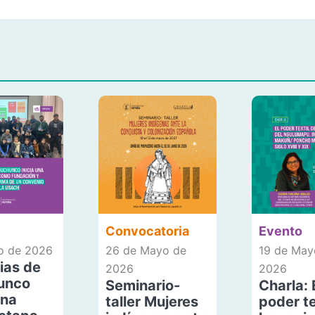
Convocatoria
Evento
io de 2026
26 de Mayo de
19 de May
ias de
2026
2026
unco
Seminario-
Charla: 
una
taller Mujeres
poder te