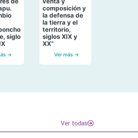
res de
venta y
apu.
composición y
mbio
la defensa de
la tierra y el
poncho
territorio,
, siglo
siglos XIX y
IX
XX”
más →
Ver más →
Ver todas