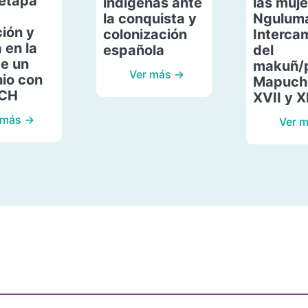
etapa
indígenas ante
las muje
la conquista y
Ngulum
ión y
colonización
Interca
 en la
española
del
de un
makuñ/
Ver más →
io con
Mapuche
ACH
XVII y X
 más →
Ver 