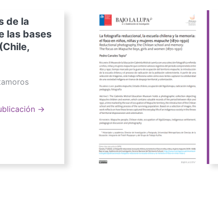
s de la
e las bases
(Chile,
atamoros
ublicación →