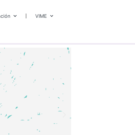
ación
VIME