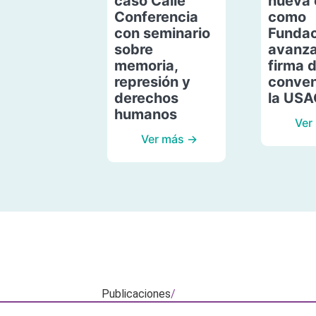
caso Calle
nueva 
Conferencia
como
con seminario
Fundac
sobre
avanza
memoria,
firma 
represión y
conven
derechos
la US
humanos
Ver
Ver más →
Publicaciones
/