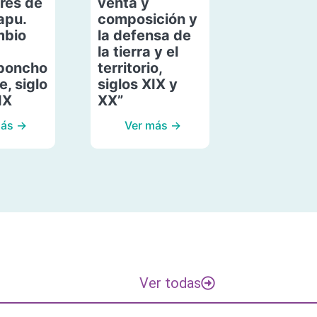
res de
venta y
apu.
composición y
mbio
la defensa de
la tierra y el
poncho
territorio,
, siglo
siglos XIX y
IX
XX”
más →
Ver más →
Ver todas