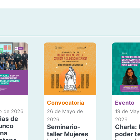
Convocatoria
Evento
io de 2026
26 de Mayo de
19 de May
ias de
2026
2026
unco
Seminario-
Charla: 
una
taller Mujeres
poder te