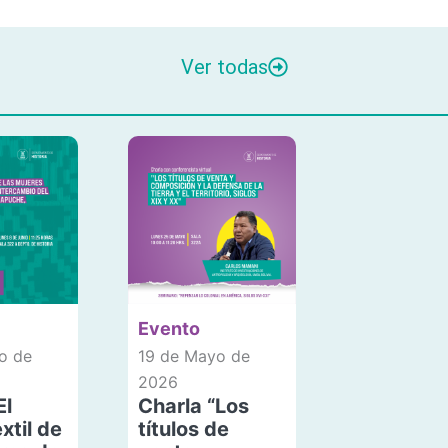
Ver todas
Evento
o de
19 de Mayo de
2026
El
Charla “Los
xtil de
títulos de