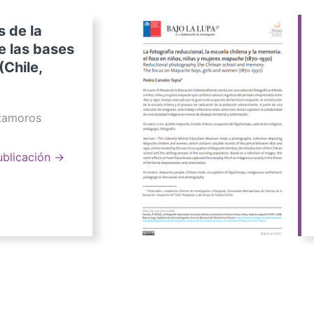
s de la
e las bases
(Chile,
atamoros
ublicación →