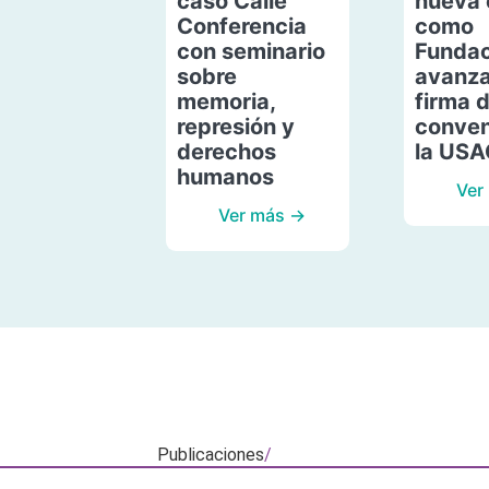
caso Calle
nueva 
Conferencia
como
con seminario
Fundac
sobre
avanza
memoria,
firma 
represión y
conven
derechos
la US
humanos
Ver
Ver más →
Publicaciones
/