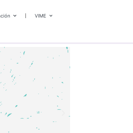
ación
VIME