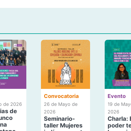
Convocatoria
Evento
io de 2026
26 de Mayo de
19 de May
ias de
2026
2026
unco
Seminario-
Charla: 
una
taller Mujeres
poder te