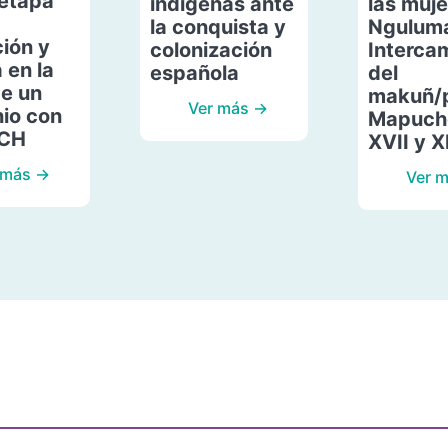
etapa
indígenas ante
las muje
la conquista y
Ngulum
ión y
colonización
Interca
 en la
española
del
de un
makuñ/
Ver más →
io con
Mapuche
ACH
XVII y X
 más →
Ver 