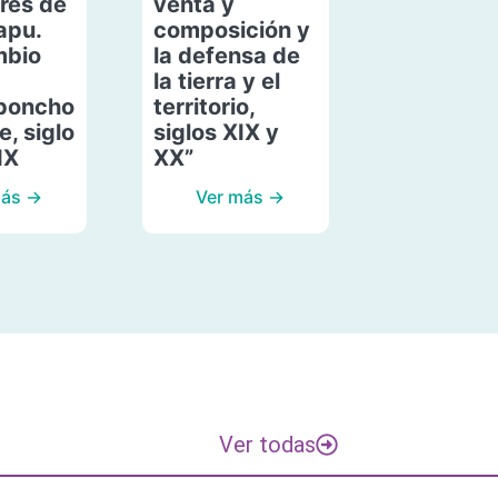
res de
venta y
apu.
composición y
mbio
la defensa de
la tierra y el
poncho
territorio,
, siglo
siglos XIX y
IX
XX”
más →
Ver más →
Ver todas