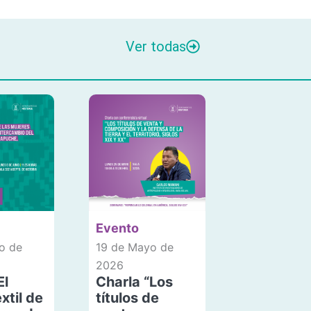
Ver todas
Evento
o de
19 de Mayo de
2026
El
Charla “Los
xtil de
títulos de