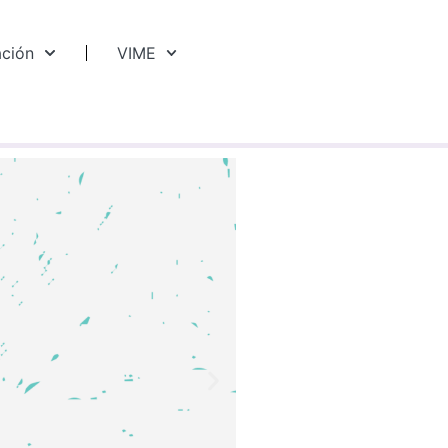
ación
VIME