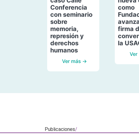
caso Calle
nueva 
Conferencia
como
con seminario
Fundac
sobre
avanza
memoria,
firma 
represión y
conven
derechos
la US
humanos
Ver
Ver más →
Publicaciones
/