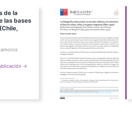
s de la
e las bases
(Chile,
atamoros
ublicación →