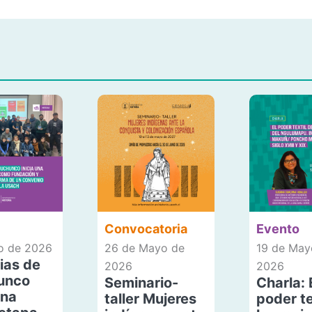
Convocatoria
Evento
io de 2026
26 de Mayo de
19 de May
ias de
2026
2026
unco
Seminario-
Charla: 
una
taller Mujeres
poder te