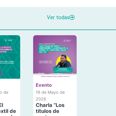
Ver todas
Evento
o de
19 de Mayo de
2026
El
Charla “Los
xtil de
títulos de