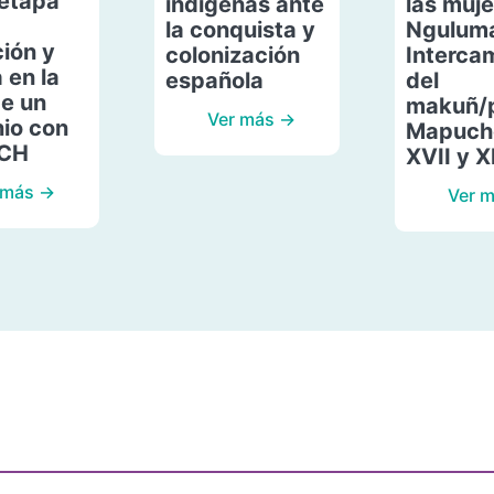
etapa
indígenas ante
las muje
la conquista y
Ngulum
ión y
colonización
Interca
 en la
española
del
de un
makuñ/
Ver más →
io con
Mapuche
ACH
XVII y X
 más →
Ver 