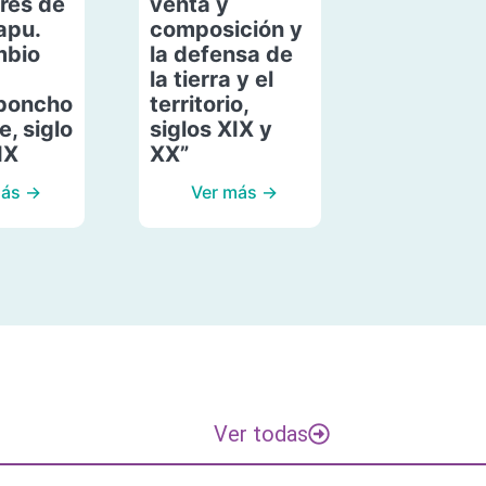
res de
venta y
apu.
composición y
mbio
la defensa de
la tierra y el
poncho
territorio,
, siglo
siglos XIX y
IX
XX”
más →
Ver más →
Ver todas