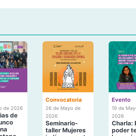
Convocatoria
Evento
io de 2026
26 de Mayo de
19 de May
ias de
2026
2026
unco
Seminario-
Charla: 
una
taller Mujeres
poder te