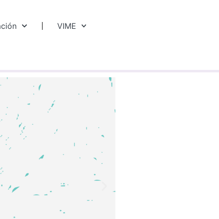
ación
VIME