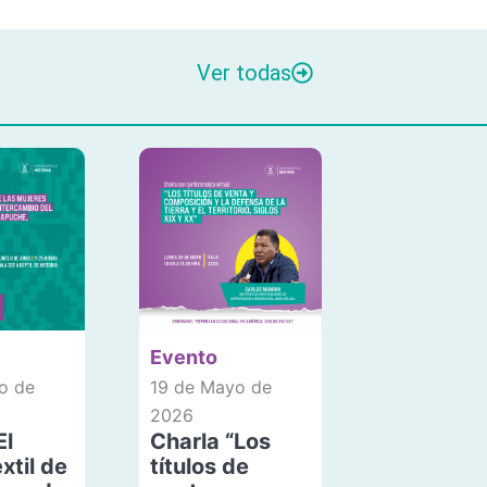
Ver todas
Evento
o de
19 de Mayo de
2026
El
Charla “Los
xtil de
títulos de