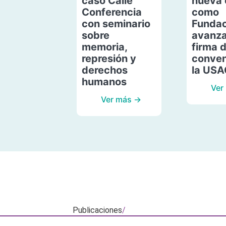
caso Calle
nueva 
Conferencia
como
con seminario
Fundac
sobre
avanza
memoria,
firma 
represión y
conven
derechos
la US
humanos
Ver
Ver más →
Publicaciones
/