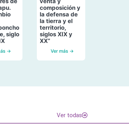
res de
venta y
apu.
composición y
mbio
la defensa de
la tierra y el
poncho
territorio,
, siglo
siglos XIX y
IX
XX”
más →
Ver más →
Ver todas