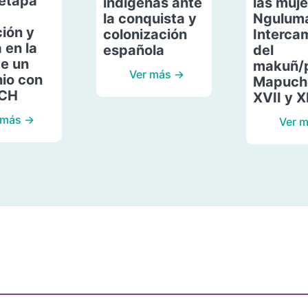
etapa
indígenas ante
las muje
la conquista y
Ngulum
ión y
colonización
Interca
 en la
española
del
de un
makuñ/
Ver más →
io con
Mapuche
ACH
XVII y X
 más →
Ver 