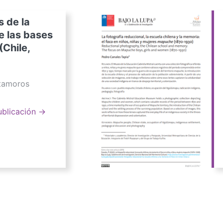
s de la
e las bases
(Chile,
atamoros
ublicación →