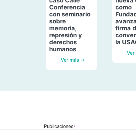
caso Calle
nueva 
Conferencia
como
con seminario
Fundac
sobre
avanza
memoria,
firma 
represión y
conven
derechos
la US
humanos
Ver
Ver más →
Publicaciones
/