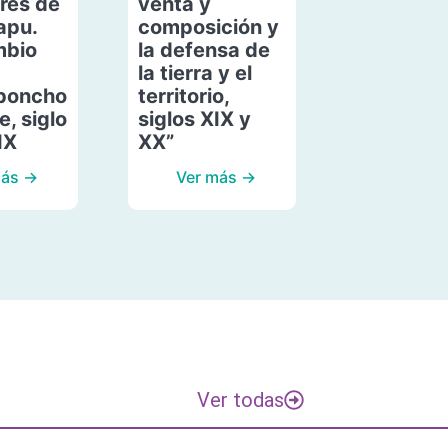
res de
venta y
apu.
composición y
mbio
la defensa de
la tierra y el
poncho
territorio,
, siglo
siglos XIX y
IX
XX”
más →
Ver más →
Ver todas