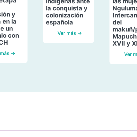
etapa
indígenas ante
las muje
la conquista y
Ngulum
ión y
colonización
Interca
 en la
española
del
de un
makuñ/
Ver más →
io con
Mapuche
ACH
XVII y X
 más →
Ver 