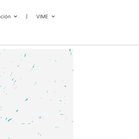
ación
VIME