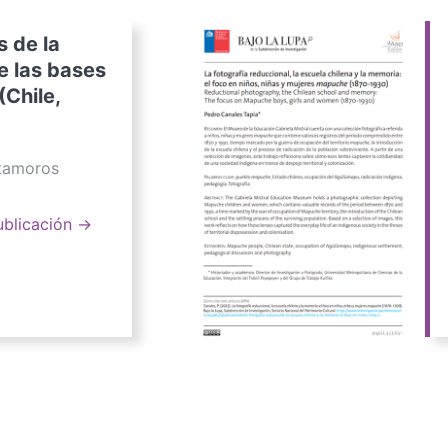
s de la
e las bases
(Chile,
atamoros
ublicación →