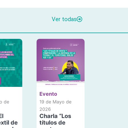
Ver todas
Evento
o de
19 de Mayo de
2026
El
Charla “Los
xtil de
títulos de