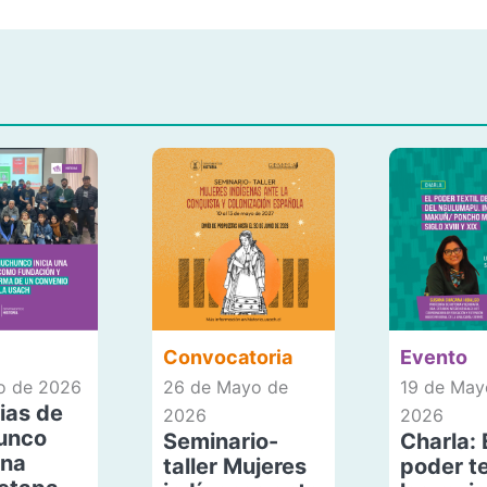
Convocatoria
Evento
io de 2026
26 de Mayo de
19 de May
ias de
2026
2026
unco
Seminario-
Charla: 
una
taller Mujeres
poder te