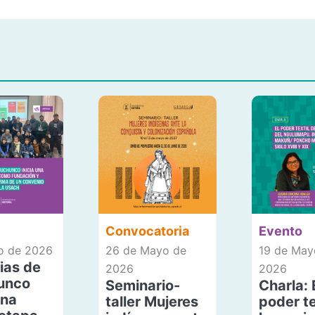
Convocatoria
Evento
io de 2026
26 de Mayo de
19 de May
ias de
2026
2026
unco
Seminario-
Charla: 
una
taller Mujeres
poder te