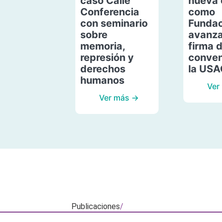
caso Calle
nueva 
Conferencia
como
con seminario
Fundac
sobre
avanza
memoria,
firma 
represión y
conven
derechos
la US
humanos
Ver
Ver más →
Publicaciones
/