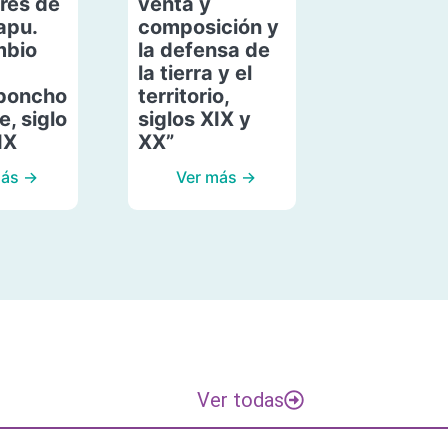
res de
venta y
apu.
composición y
mbio
la defensa de
la tierra y el
poncho
territorio,
, siglo
siglos XIX y
IX
XX”
más →
Ver más →
Ver todas