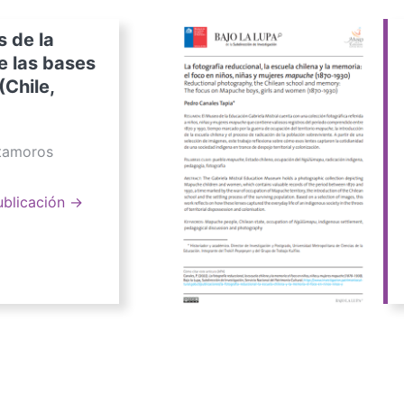
s de la
e las bases
(Chile,
atamoros
ublicación →