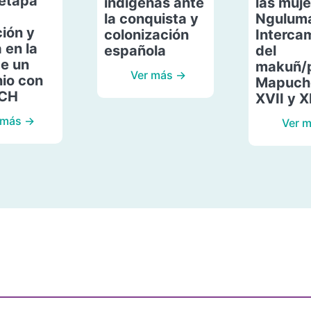
etapa
indígenas ante
las muje
la conquista y
Ngulum
ión y
colonización
Interca
 en la
española
del
de un
makuñ/
Ver más →
io con
Mapuche
ACH
XVII y X
 más →
Ver 