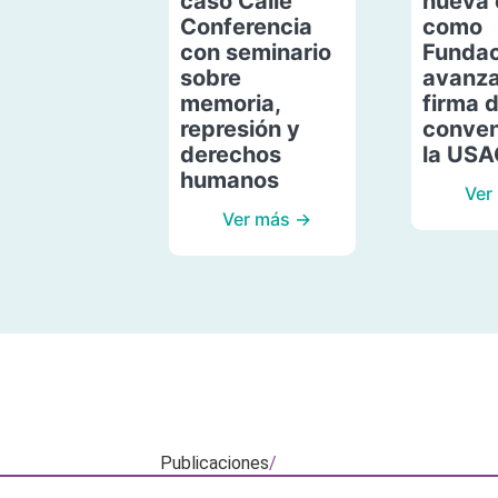
caso Calle
nueva 
Conferencia
como
con seminario
Fundac
sobre
avanza
memoria,
firma 
represión y
conven
derechos
la US
humanos
Ver
Ver más →
Publicaciones
/