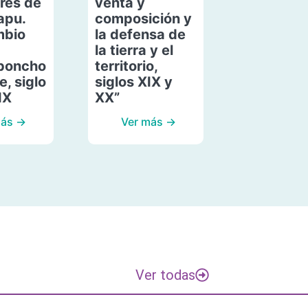
res de
venta y
apu.
composición y
mbio
la defensa de
la tierra y el
poncho
territorio,
, siglo
siglos XIX y
IX
XX”
más →
Ver más →
Ver todas