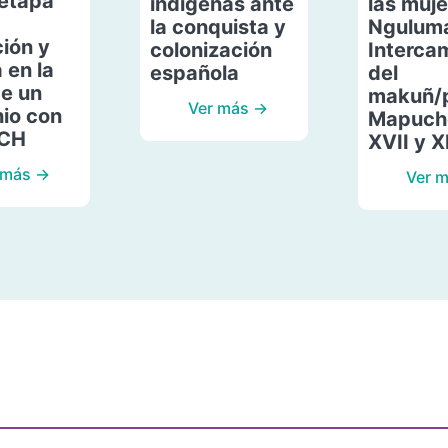
etapa
indígenas ante
las muje
la conquista y
Ngulum
ión y
colonización
Interca
 en la
española
del
de un
makuñ/
Ver más →
io con
Mapuche
ACH
XVII y X
 más →
Ver 