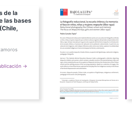
s de la
e las bases
(Chile,
atamoros
ublicación →