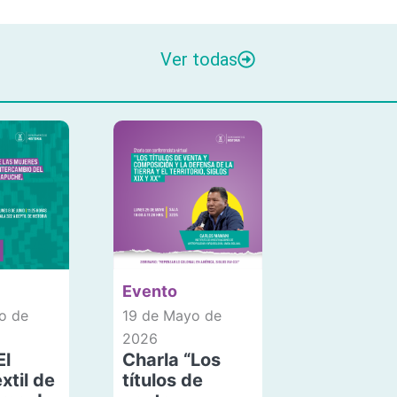
Ver todas
Evento
o de
19 de Mayo de
2026
El
Charla “Los
xtil de
títulos de