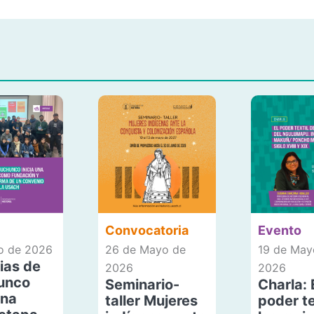
Convocatoria
Evento
io de 2026
26 de Mayo de
19 de May
ias de
2026
2026
unco
Seminario-
Charla: 
una
taller Mujeres
poder te