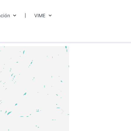
ación
VIME