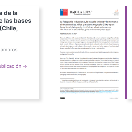
s de la
e las bases
(Chile,
atamoros
ublicación →