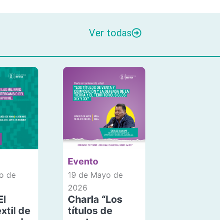
Ver todas
Evento
o de
19 de Mayo de
2026
El
Charla “Los
xtil de
títulos de