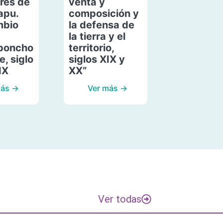
res de
venta y
apu.
composición y
mbio
la defensa de
la tierra y el
poncho
territorio,
, siglo
siglos XIX y
IX
XX”
más →
Ver más →
Ver todas