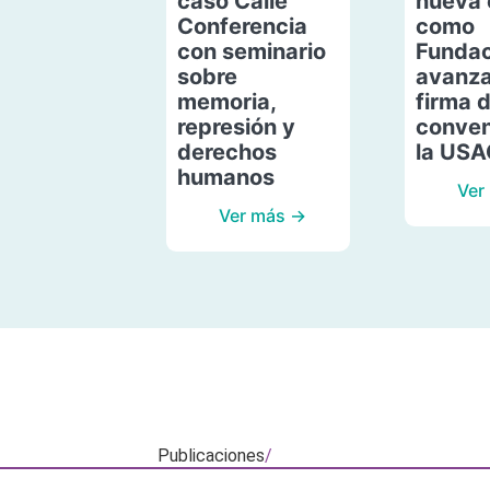
caso Calle
nueva 
Conferencia
como
con seminario
Fundac
sobre
avanza
memoria,
firma 
represión y
conven
derechos
la US
humanos
Ver
Ver más →
Publicaciones
/