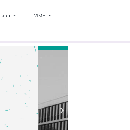
ación
VIME