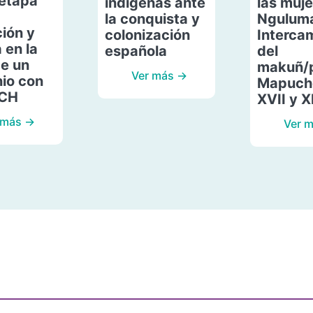
etapa
indígenas ante
las muje
la conquista y
Ngulum
ión y
colonización
Interca
 en la
española
del
de un
makuñ/
Ver más →
io con
Mapuche
ACH
XVII y X
 más →
Ver 