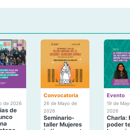
Convocatoria
Evento
io de 2026
26 de Mayo de
19 de May
ias de
2026
2026
unco
Seminario-
Charla: 
una
taller Mujeres
poder te