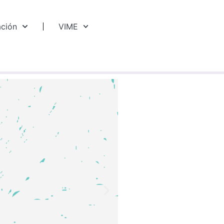
ación
VIME