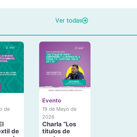
Ver todas
Evento
o de
19 de Mayo de
2026
El
Charla “Los
xtil de
títulos de