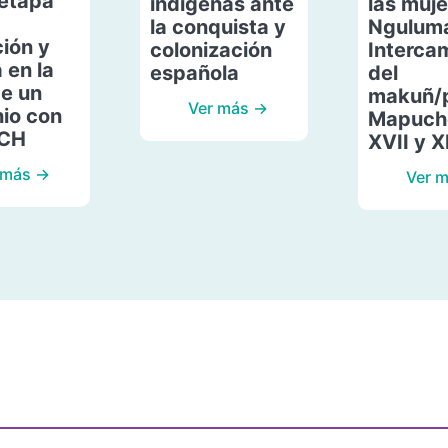
etapa
indígenas ante
las muje
la conquista y
Ngulum
ión y
colonización
Interca
 en la
española
del
de un
makuñ/
Ver más →
io con
Mapuche
ACH
XVII y X
 más →
Ver 