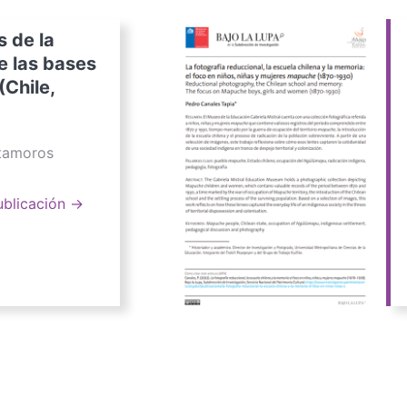
s de la
e las bases
(Chile,
atamoros
ublicación →