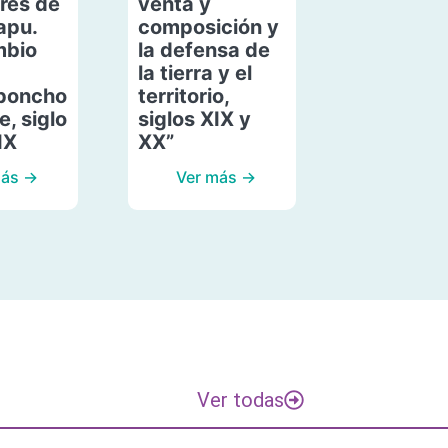
res de
venta y
apu.
composición y
mbio
la defensa de
la tierra y el
poncho
territorio,
, siglo
siglos XIX y
IX
XX”
más →
Ver más →
Ver todas