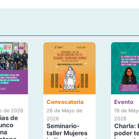
Convocatoria
Evento
io de 2026
26 de Mayo de
19 de May
ias de
2026
2026
unco
Seminario-
Charla: 
una
taller Mujeres
poder te