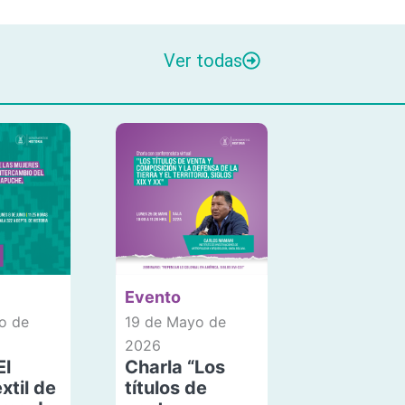
Ver todas
Evento
o de
19 de Mayo de
2026
El
Charla “Los
xtil de
títulos de