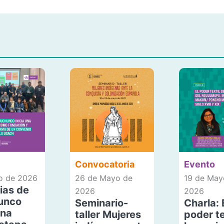
Convocatoria
Evento
io de 2026
26 de Mayo de
19 de May
ias de
2026
2026
unco
Seminario-
Charla: 
una
taller Mujeres
poder te