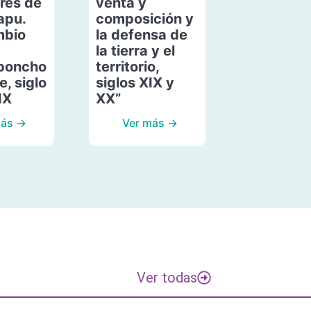
res de
venta y
apu.
composición y
mbio
la defensa de
la tierra y el
poncho
territorio,
, siglo
siglos XIX y
IX
XX”
más →
Ver más →
Ver todas