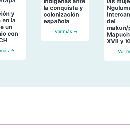
etapa
indígenas ante
las muje
la conquista y
Ngulum
ión y
colonización
Interca
 en la
española
del
de un
makuñ/
Ver más →
io con
Mapuche
ACH
XVII y X
 más →
Ver 