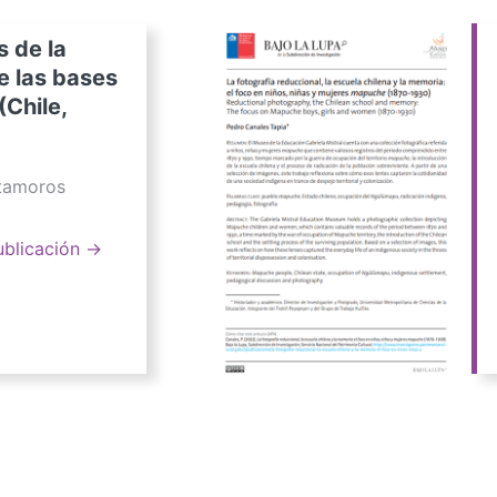
s de la
e las bases
(Chile,
atamoros
ublicación →