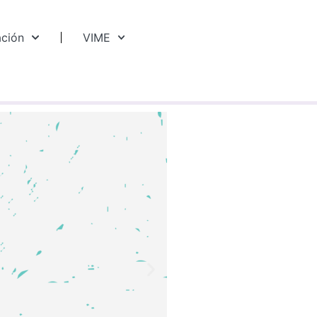
ación
VIME