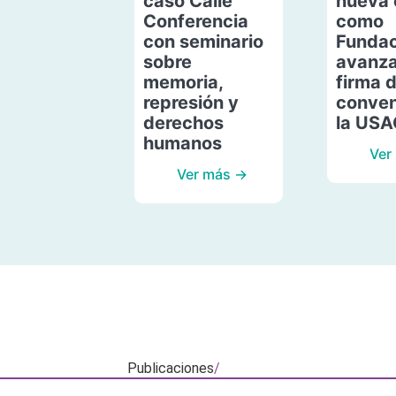
caso Calle
nueva 
Conferencia
como
con seminario
Fundac
sobre
avanza
memoria,
firma 
represión y
conven
derechos
la US
humanos
Ver
Ver más →
Publicaciones
/