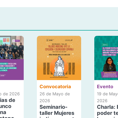
Convocatoria
Evento
io de 2026
26 de Mayo de
19 de May
ias de
2026
2026
unco
Seminario-
Charla: 
una
taller Mujeres
poder te