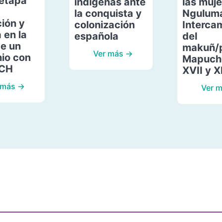
etapa
indígenas ante
las muje
la conquista y
Ngulum
ión y
colonización
Interca
 en la
española
del
de un
makuñ/
Ver más →
io con
Mapuche
ACH
XVII y X
 más →
Ver 