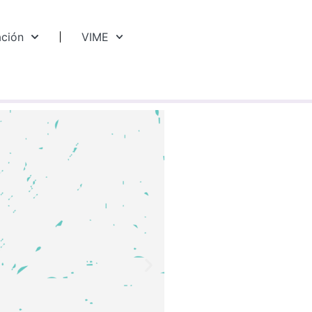
ación
VIME