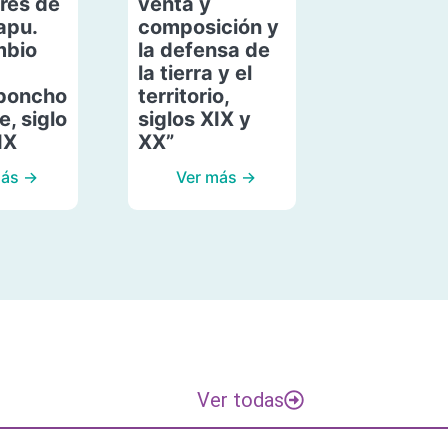
res de
venta y
apu.
composición y
mbio
la defensa de
la tierra y el
poncho
territorio,
, siglo
siglos XIX y
IX
XX”
más →
Ver más →
Ver todas