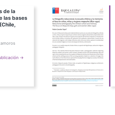
s de la
e las bases
(Chile,
atamoros
ublicación →