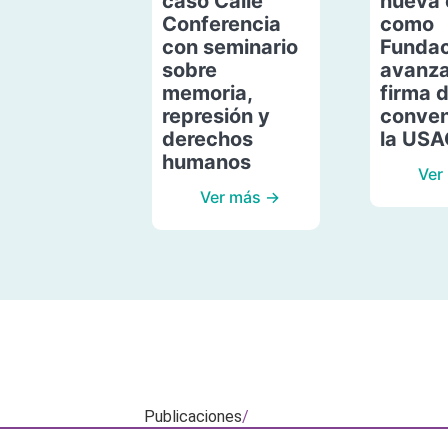
caso Calle
nueva 
Conferencia
como
con seminario
Fundac
sobre
avanza
memoria,
firma 
represión y
conven
derechos
la US
humanos
Ver
Ver más →
Publicaciones
/