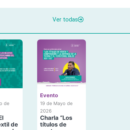
Ver todas
Evento
o de
19 de Mayo de
2026
El
Charla “Los
xtil de
títulos de