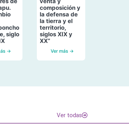
res de
venta y
apu.
composición y
mbio
la defensa de
la tierra y el
poncho
territorio,
, siglo
siglos XIX y
IX
XX”
más →
Ver más →
Ver todas