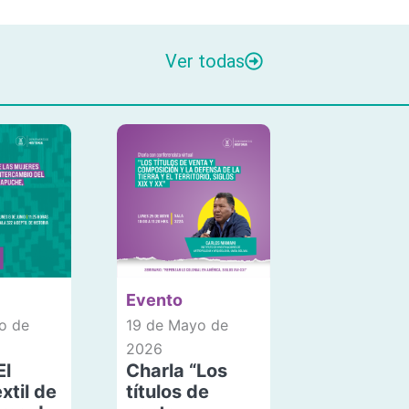
Ver todas
Evento
o de
19 de Mayo de
2026
El
Charla “Los
xtil de
títulos de