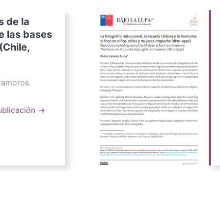
s de la
e las bases
(Chile,
atamoros
ublicación →