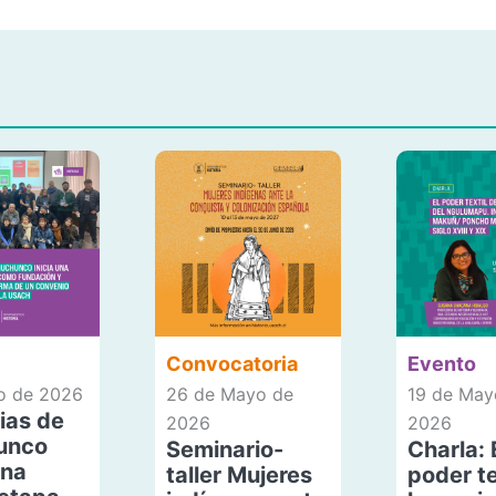
Convocatoria
Evento
io de 2026
26 de Mayo de
19 de May
ias de
2026
2026
unco
Seminario-
Charla: 
una
taller Mujeres
poder te