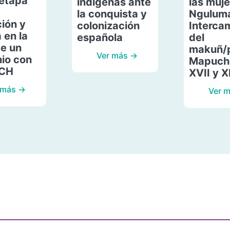
etapa
indígenas ante
las muje
la conquista y
Ngulum
ión y
colonización
Interca
 en la
española
del
de un
makuñ/
Ver más →
io con
Mapuche
ACH
XVII y X
 más →
Ver 