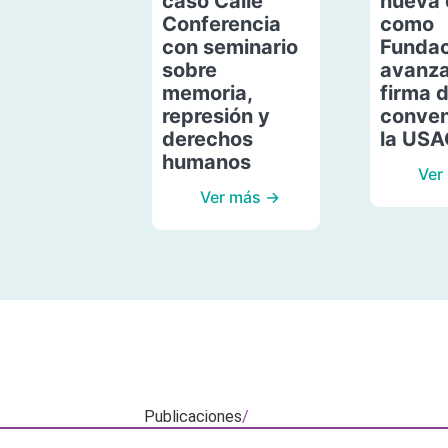
caso Calle
nueva 
Conferencia
como
con seminario
Fundac
sobre
avanza
memoria,
firma 
represión y
conven
derechos
la US
humanos
Ver
Ver más →
Publicaciones
/