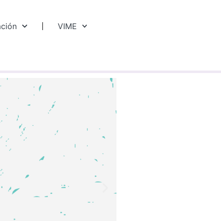
ación
VIME