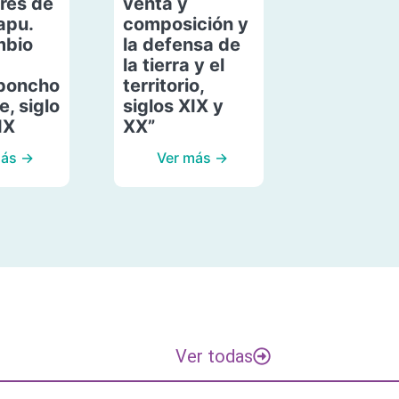
res de
venta y
apu.
composición y
mbio
la defensa de
la tierra y el
poncho
territorio,
, siglo
siglos XIX y
IX
XX”
más →
Ver más →
Ver todas