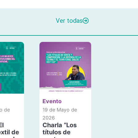
Ver todas
Evento
o de
19 de Mayo de
2026
El
Charla “Los
xtil de
títulos de