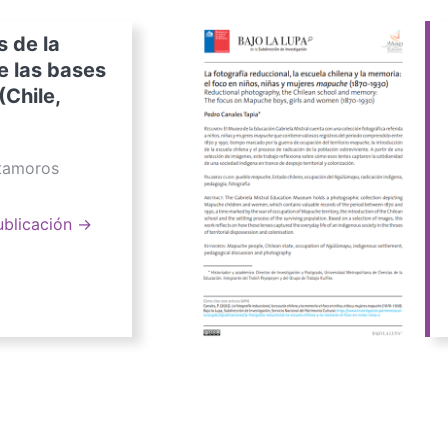
s de la
e las bases
(Chile,
atamoros
ublicación →