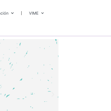
ación
VIME