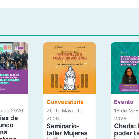
Convocatoria
Evento
io de 2026
26 de Mayo de
19 de May
ias de
2026
2026
unco
Seminario-
Charla: 
una
taller Mujeres
poder te