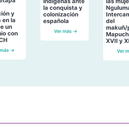
etapa
indígenas ante
las muje
la conquista y
Ngulum
ión y
colonización
Interca
 en la
española
del
de un
makuñ/
Ver más →
io con
Mapuche
ACH
XVII y X
 más →
Ver 