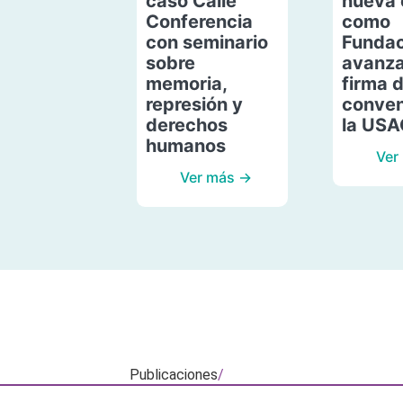
caso Calle
nueva 
Conferencia
como
con seminario
Fundac
sobre
avanza
memoria,
firma 
represión y
conven
derechos
la US
humanos
Ver
Ver más →
Publicaciones
/