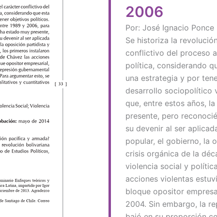
2006
Por: José Ignacio Ponce
Se historiza la revoluci
conflictivo del proceso a
política, considerando qu
una estrategia y por tene
desarrollo sociopolítico
que, entre estos años, la
presente, pero reconoci
su devenir al ser aplicad
popular, el gobierno, la o
crisis orgánica de la déc
violencia social y políti
acciones violentas estuv
bloque opositor empresar
2004. Sin embargo, la r
bajó en su proporción co