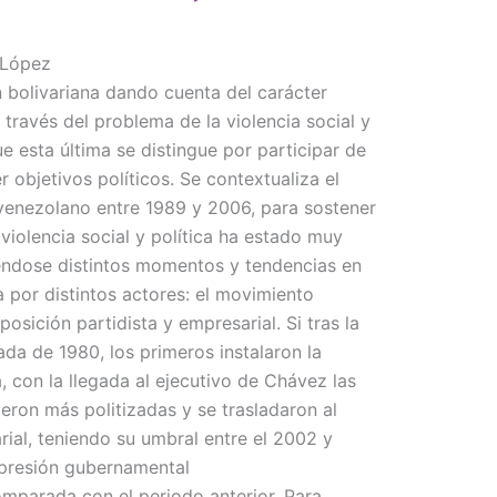
 López
ón bolivariana dando cuenta del carácter
 través del problema de la violencia social y
e esta última se distingue por participar de
r objetivos políticos. Se contextualiza el
 venezolano entre 1989 y 2006, para sostener
 violencia social y política ha estado muy
éndose distintos momentos y tendencias en
a por distintos actores: el movimiento
posición partidista y empresarial. Si tras la
ada de 1980, los primeros instalaron la
ca, con la llegada al ejecutivo de Chávez las
ieron más politizadas y se trasladaron al
ial, teniendo su umbral entre el 2002 y
epresión gubernamental
mparada con el periodo anterior. Para