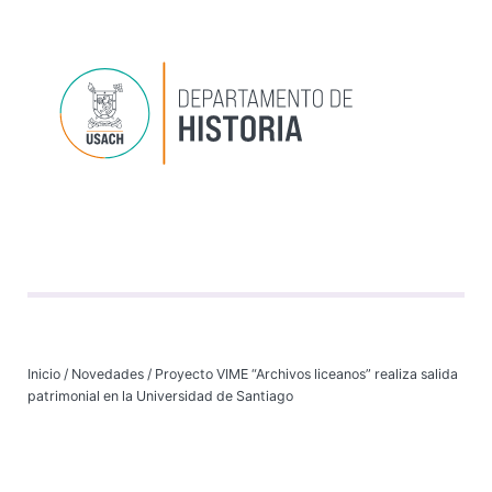
Depart
Progr
Investi
VI
Inicio
/
Novedades
/
Proyecto VIME “Archivos liceanos” realiza salida
patrimonial en la Universidad de Santiago