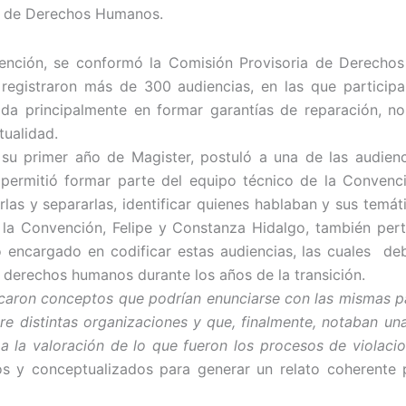
ón de Derechos Humanos.
nvención, se conformó la Comisión Provisoria de Derecho
 registraron más de 300 audiencias, en las que particip
a principalmente en formar garantías de reparación, no
tualidad.
su primer año de Magister, postuló a una de las audienci
 permitió formar parte del equipo técnico de la Conven
arlas y separarlas, identificar quienes hablaban y sus temá
n la Convención, Felipe y Constanza Hidalgo, también pert
 encargado en codificar estas audiencias, las cuales d
 derechos humanos durante los años de la transición.
icaron conceptos que podrían enunciarse con
las mismas p
ntre distintas organizaciones y que, finalmente, notaban 
a la valoración de lo
que fueron los procesos de violac
s y conceptualizados para generar un relato coherente 