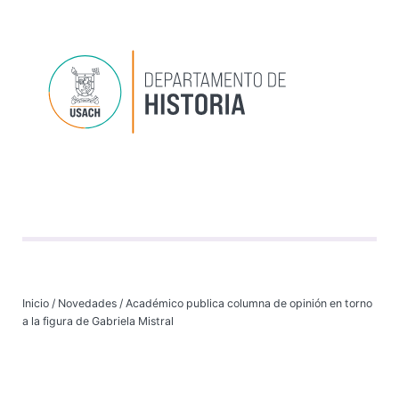
Depart
Progr
Investi
VI
Inicio
/
Novedades
/
Académico publica columna de opinión en torno
a la figura de Gabriela Mistral