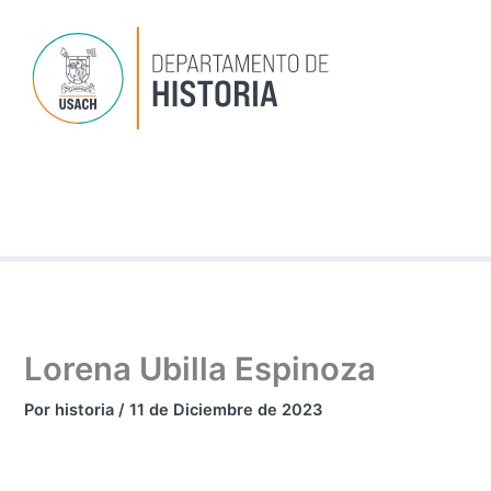
Ir
al
contenido
Dep
P
Inv
Lorena Ubilla Espinoza
Por
historia
/
11 de Diciembre de 2023