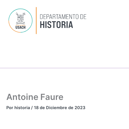
Ir
al
contenido
Dep
P
Inv
Antoine Faure
Por
historia
/
18 de Diciembre de 2023