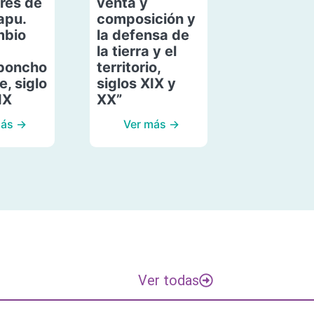
res de
venta y
apu.
composición y
mbio
la defensa de
la tierra y el
poncho
territorio,
, siglo
siglos XIX y
IX
XX”
más →
Ver más →
Ver todas