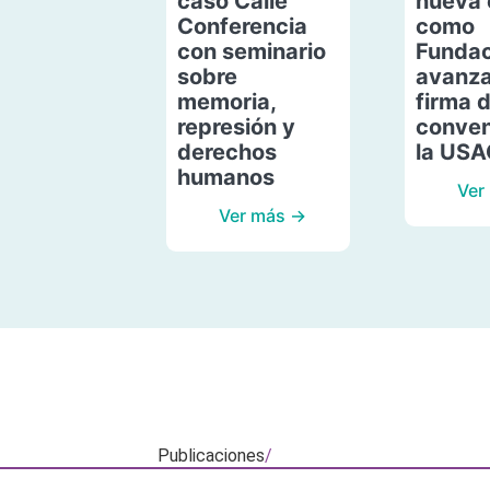
caso Calle
nueva 
Conferencia
como
con seminario
Fundac
sobre
avanza
memoria,
firma 
represión y
conven
derechos
la US
humanos
Ver
Ver más →
Publicaciones
/