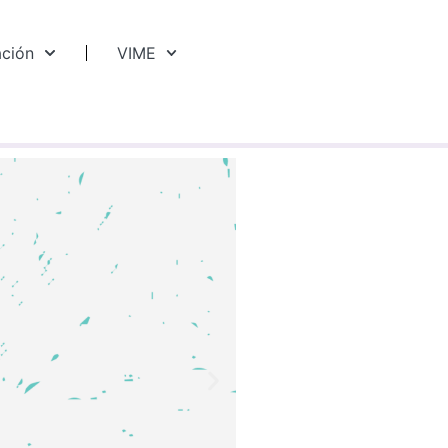
ación
VIME