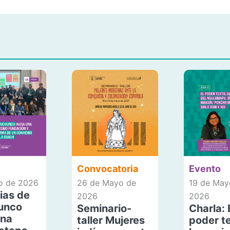
Convocatoria
Evento
io de 2026
26 de Mayo de
19 de May
ias de
2026
2026
unco
Seminario-
Charla: 
una
taller Mujeres
poder te