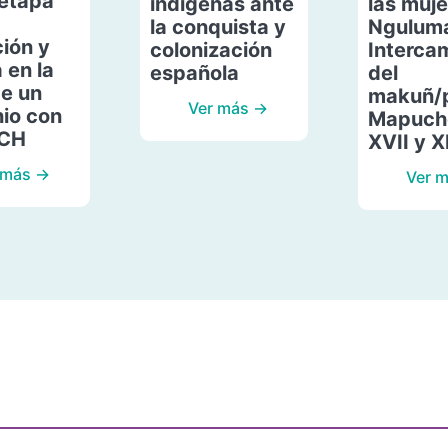
etapa
indígenas ante
las muje
la conquista y
Ngulum
ión y
colonización
Interca
 en la
española
del
de un
makuñ/
Ver más →
io con
Mapuche
ACH
XVII y X
 más →
Ver 