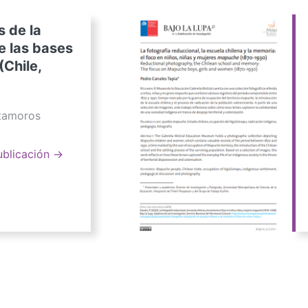
s de la
e las bases
(Chile,
atamoros
ublicación →