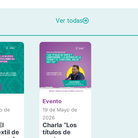
Ver todas
Evento
o de
19 de Mayo de
2026
El
Charla “Los
xtil de
títulos de