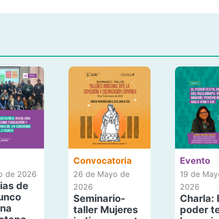
Convocatoria
Evento
io de 2026
26 de Mayo de
19 de May
ias de
2026
2026
unco
Seminario-
Charla: 
una
taller Mujeres
poder te