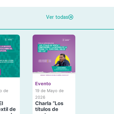
Ver todas
Evento
o de
19 de Mayo de
2026
El
Charla “Los
xtil de
títulos de