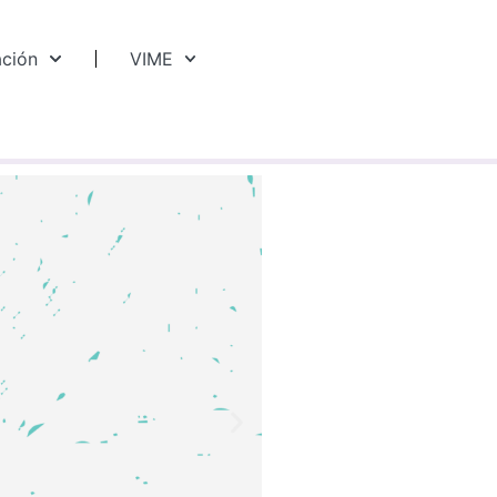
ación
VIME