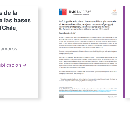
s de la
e las bases
(Chile,
atamoros
ublicación →