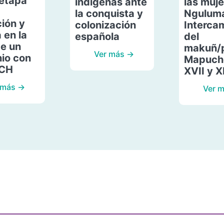
etapa
indígenas ante
las muje
la conquista y
Ngulum
ión y
colonización
Interca
 en la
española
del
de un
makuñ/
Ver más →
io con
Mapuche
ACH
XVII y X
 más →
Ver 