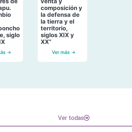
res de
venta y
apu.
composición y
mbio
la defensa de
la tierra y el
poncho
territorio,
, siglo
siglos XIX y
IX
XX”
más →
Ver más →
Ver todas