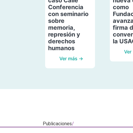
caso Calle
nueva 
Conferencia
como
con seminario
Fundac
sobre
avanza
memoria,
firma 
represión y
conven
derechos
la US
humanos
Ver
Ver más →
Publicaciones
/