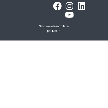
Sitio web desarrollado
por
LR&PF