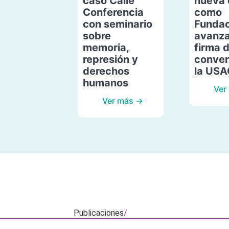
caso Calle
nueva 
Conferencia
como
con seminario
Fundac
sobre
avanza
memoria,
firma 
represión y
conven
derechos
la US
humanos
Ver
Ver más →
Publicaciones
/