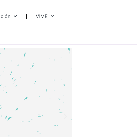
ación
VIME