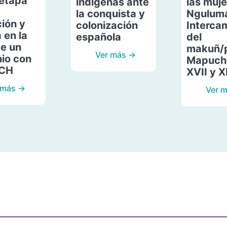
etapa
indígenas ante
las muje
la conquista y
Ngulum
ión y
colonización
Interca
 en la
española
del
de un
makuñ/
Ver más →
io con
Mapuche
ACH
XVII y X
 más →
Ver 