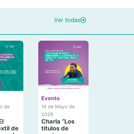
Ver todas
Evento
o de
19 de Mayo de
2026
El
Charla “Los
xtil de
títulos de