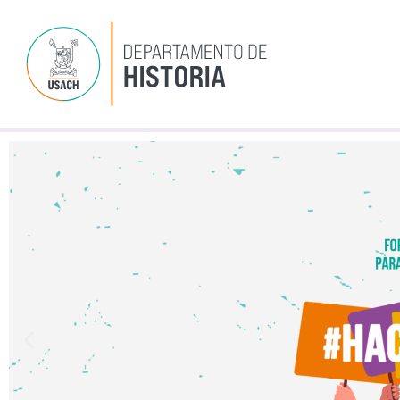
Ir
al
contenido