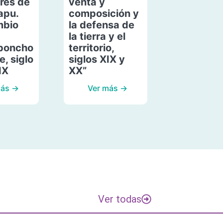
res de
venta y
apu.
composición y
mbio
la defensa de
la tierra y el
poncho
territorio,
, siglo
siglos XIX y
IX
XX”
más →
Ver más →
Ver todas