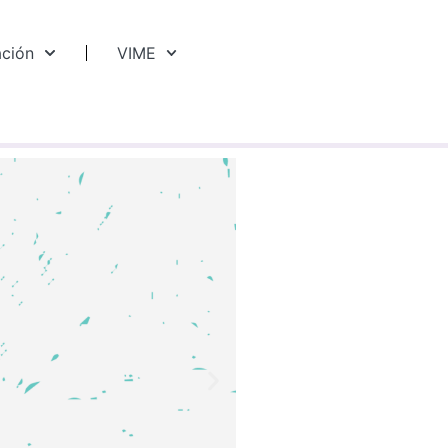
ación
VIME