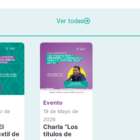
Ver todas
Evento
o de
19 de Mayo de
2026
El
Charla “Los
xtil de
títulos de