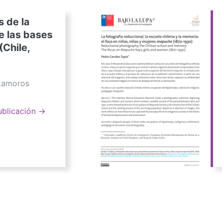
s de la
e las bases
(Chile,
atamoros
ublicación →