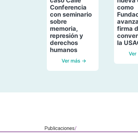
caso Calle
nueva 
Conferencia
como
con seminario
Fundac
sobre
avanza
memoria,
firma 
represión y
conven
derechos
la US
humanos
Ver
Ver más →
Publicaciones
/