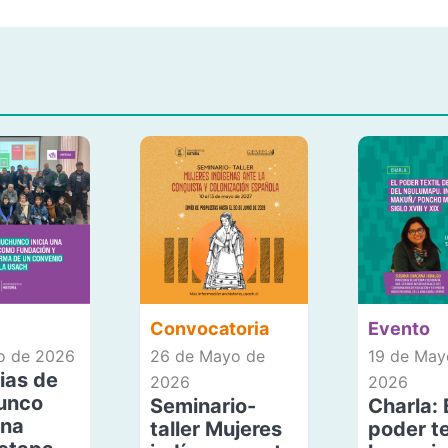
Convocatoria
Evento
io de 2026
26 de Mayo de
19 de May
ias de
2026
2026
unco
Seminario-
Charla: 
una
taller Mujeres
poder te