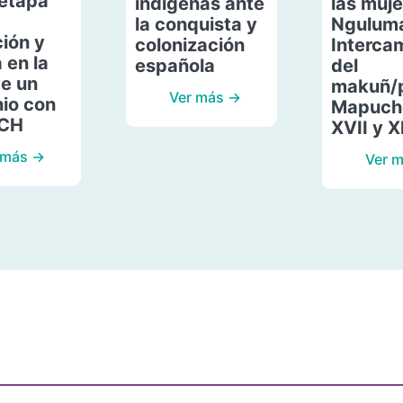
etapa
indígenas ante
las muje
la conquista y
Ngulum
ión y
colonización
Interca
 en la
española
del
de un
makuñ/
Ver más →
io con
Mapuche
ACH
XVII y X
 más →
Ver 