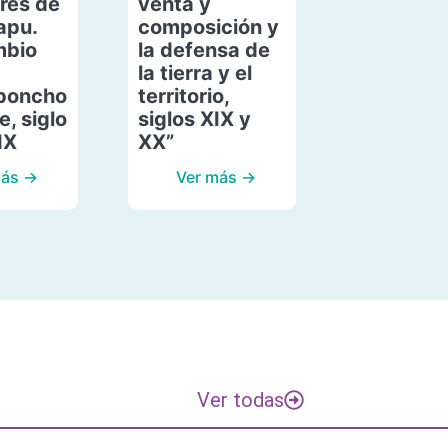
res de
venta y
apu.
composición y
mbio
la defensa de
la tierra y el
poncho
territorio,
, siglo
siglos XIX y
IX
XX”
más →
Ver más →
Ver todas