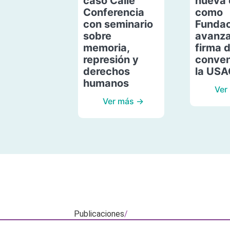
caso Calle
nueva 
Conferencia
como
con seminario
Fundac
sobre
avanza
memoria,
firma 
represión y
conven
derechos
la US
humanos
Ver
Ver más →
Publicaciones
/