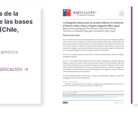
s de la
e las bases
(Chile,
atamoros
ublicación →