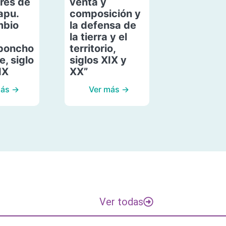
res de
venta y
apu.
composición y
mbio
la defensa de
la tierra y el
poncho
territorio,
, siglo
siglos XIX y
IX
XX”
más →
Ver más →
Ver todas