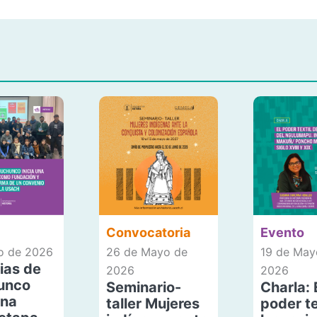
Convocatoria
Evento
io de 2026
26 de Mayo de
19 de May
ias de
2026
2026
unco
Seminario-
Charla: 
una
taller Mujeres
poder te