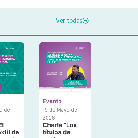
Ver todas
Evento
o de
19 de Mayo de
2026
El
Charla “Los
xtil de
títulos de