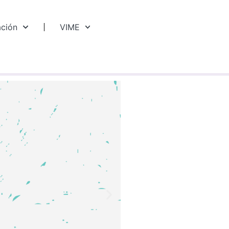
ación
VIME