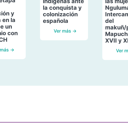
etapa
indígenas ante
las muje
la conquista y
Ngulum
ión y
colonización
Interca
 en la
española
del
de un
makuñ/
Ver más →
io con
Mapuche
ACH
XVII y X
 más →
Ver 