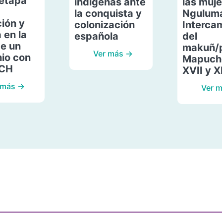
etapa
indígenas ante
las muje
la conquista y
Ngulum
ión y
colonización
Interca
 en la
española
del
de un
makuñ/
Ver más →
io con
Mapuche
ACH
XVII y X
 más →
Ver 