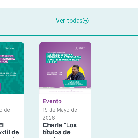
Ver todas
Evento
o de
19 de Mayo de
2026
El
Charla “Los
xtil de
títulos de