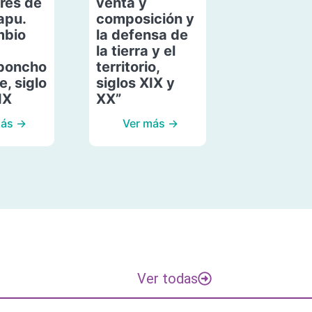
res de
venta y
apu.
composición y
mbio
la defensa de
la tierra y el
poncho
territorio,
, siglo
siglos XIX y
IX
XX”
más →
Ver más →
Ver todas