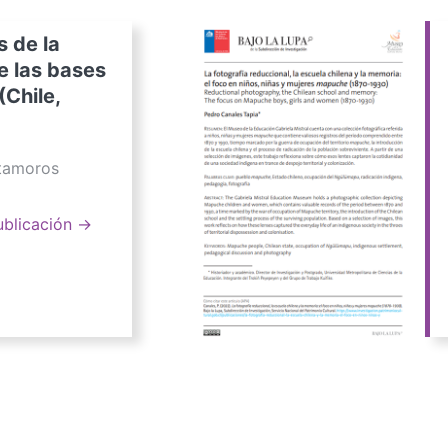
s de la
e las bases
(Chile,
atamoros
ublicación →