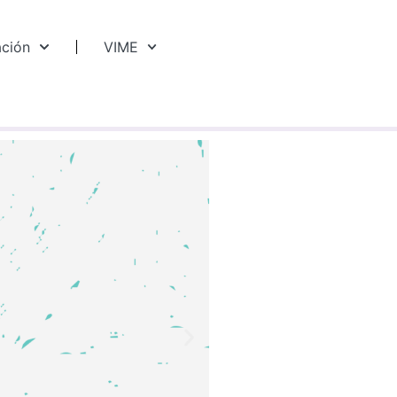
ación
VIME