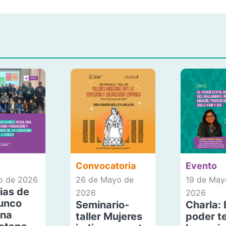
Convocatoria
Evento
io de 2026
26 de Mayo de
19 de May
ias de
2026
2026
unco
Seminario-
Charla: 
una
taller Mujeres
poder te