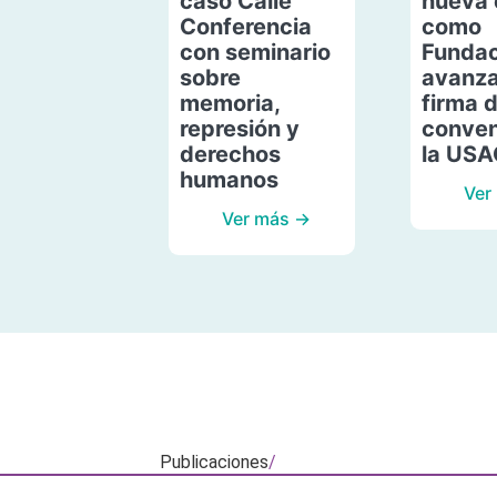
caso Calle
nueva 
Conferencia
como
con seminario
Fundac
sobre
avanza
memoria,
firma 
represión y
conven
derechos
la US
humanos
Ver
Ver más →
Publicaciones
/