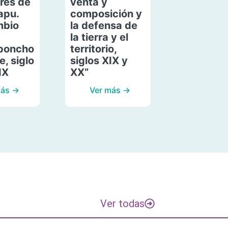
res de
venta y
apu.
composición y
mbio
la defensa de
la tierra y el
poncho
territorio,
, siglo
siglos XIX y
IX
XX”
más →
Ver más →
Ver todas