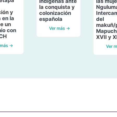
etapa
indígenas ante
las muje
la conquista y
Ngulum
ión y
colonización
Interca
 en la
española
del
de un
makuñ/
Ver más →
io con
Mapuche
ACH
XVII y X
 más →
Ver 