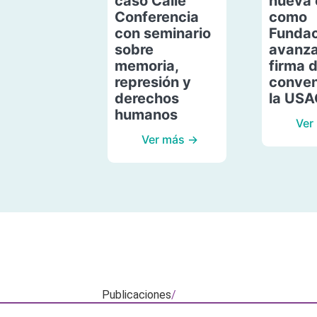
caso Calle
nueva 
Conferencia
como
con seminario
Fundac
sobre
avanza
memoria,
firma 
represión y
conven
derechos
la US
humanos
Ver
Ver más →
Publicaciones
/