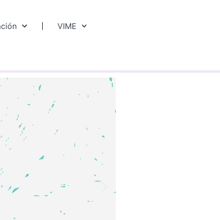
ación
VIME