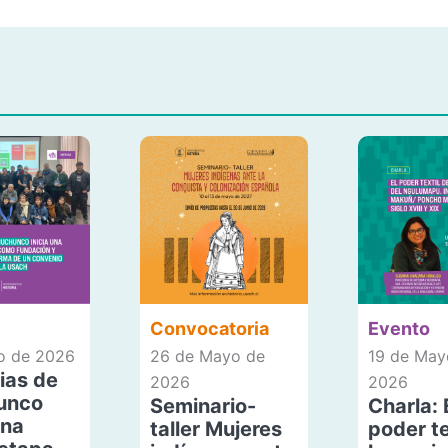
Convocatoria
Evento
io de 2026
26 de Mayo de
19 de May
ias de
2026
2026
unco
Seminario-
Charla: 
una
taller Mujeres
poder te