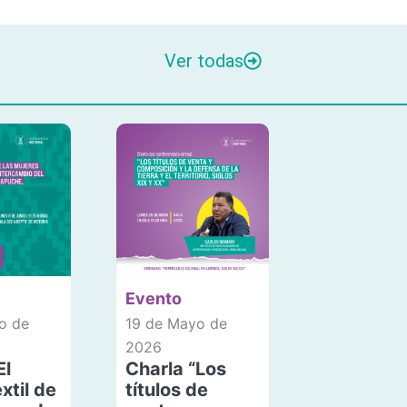
Ver todas
Evento
o de
19 de Mayo de
2026
El
Charla “Los
xtil de
títulos de