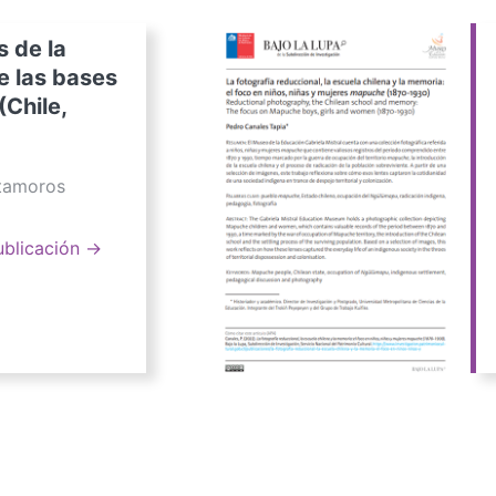
s de la
e las bases
(Chile,
atamoros
ublicación →