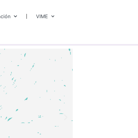
ación
VIME