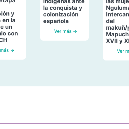
etapa
indígenas ante
las muje
la conquista y
Ngulum
ión y
colonización
Interca
 en la
española
del
de un
makuñ/
Ver más →
io con
Mapuche
ACH
XVII y X
 más →
Ver 