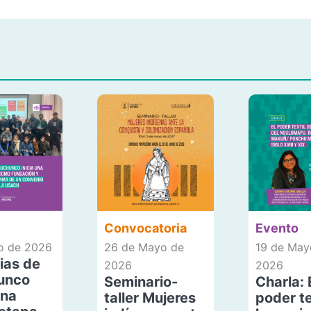
Convocatoria
Evento
io de 2026
26 de Mayo de
19 de May
ias de
2026
2026
unco
Seminario-
Charla: 
una
taller Mujeres
poder te