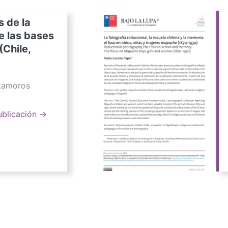
s de la
e las bases
(Chile,
atamoros
ublicación →