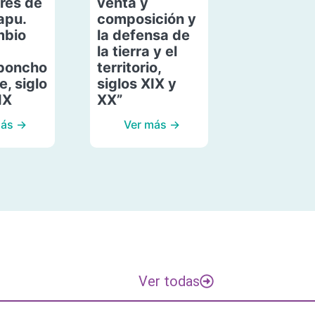
res de
venta y
apu.
composición y
mbio
la defensa de
la tierra y el
poncho
territorio,
, siglo
siglos XIX y
IX
XX”
más →
Ver más →
Ver todas