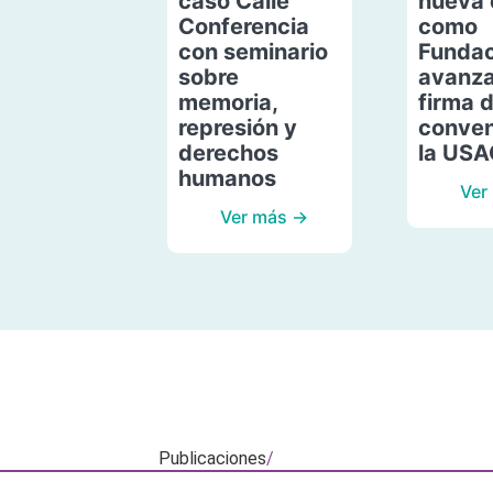
caso Calle
nueva 
Conferencia
como
con seminario
Fundac
sobre
avanza
memoria,
firma 
represión y
conven
derechos
la US
humanos
Ver
Ver más →
Publicaciones
/