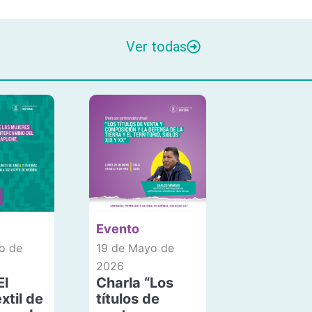
Ver todas
Evento
o de
19 de Mayo de
2026
El
Charla “Los
xtil de
títulos de